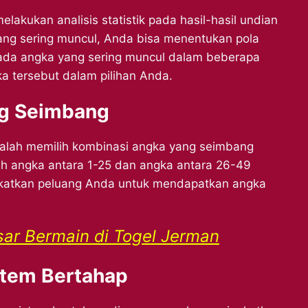
lakukan analisis statistik pada hasil-hasil undian
ng sering muncul, Anda bisa menentukan pola
a ada angka yang sering muncul dalam beberapa
a tersebut dalam pilihan Anda.
ng Seimbang
adalah memilih kombinasi angka yang seimbang
lih angka antara 1-25 dan angka antara 26-49
gkatkan peluang Anda untuk mendapatkan angka
sar Bermain di Togel Jerman
tem Bertahap