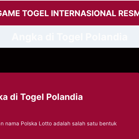
GAME TOGEL INTERNASIONAL RESM
Angka di Togel Polandia
a di Togel Polandia
an nama Polska Lotto adalah salah satu bentuk