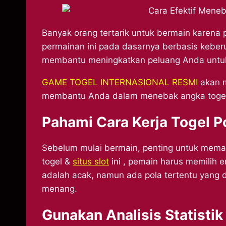
Banyak orang tertarik untuk bermain karen
permainan ini pada dasarnya berbasis kebe
membantu meningkatkan peluang Anda untuk 
GAME TOGEL INTERNASIONAL RESMI
akan m
membantu Anda dalam menebak angka togel
Pahami Cara Kerja Togel P
Sebelum mulai bermain, penting untuk memah
togel &
situs slot
ini , pemain harus memilih e
adalah acak, namun ada pola tertentu yang d
menang.
Gunakan Analisis Statistik