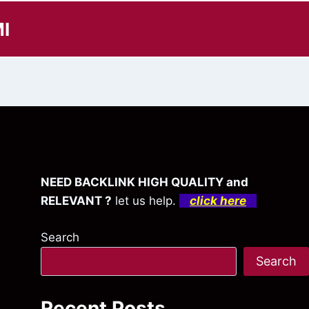
I
NEED BACKLINK HIGH QUALITY and
RELEVANT ?
let us help.
click here
Search
Search
Recent Posts