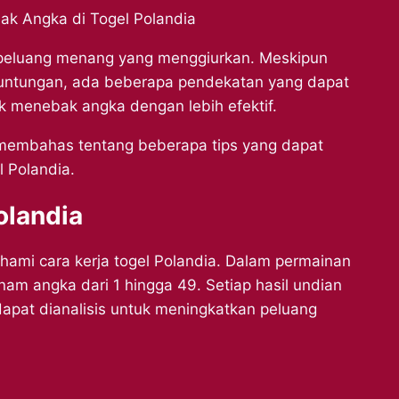
a peluang menang yang menggiurkan. Meskipun
runtungan, ada beberapa pendekatan yang dapat
menebak angka dengan lebih efektif.
embahas tentang beberapa tips yang dapat
 Polandia.
olandia
ami cara kerja togel Polandia. Dalam permainan
nam angka dari 1 hingga 49. Setiap hasil undian
apat dianalisis untuk meningkatkan peluang