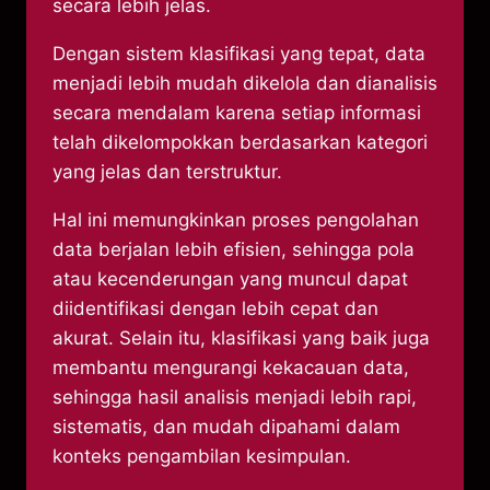
secara lebih jelas.
Dengan sistem klasifikasi yang tepat, data
menjadi lebih mudah dikelola dan dianalisis
secara mendalam karena setiap informasi
telah dikelompokkan berdasarkan kategori
yang jelas dan terstruktur.
Hal ini memungkinkan proses pengolahan
data berjalan lebih efisien, sehingga pola
atau kecenderungan yang muncul dapat
diidentifikasi dengan lebih cepat dan
akurat. Selain itu, klasifikasi yang baik juga
membantu mengurangi kekacauan data,
sehingga hasil analisis menjadi lebih rapi,
sistematis, dan mudah dipahami dalam
konteks pengambilan kesimpulan.