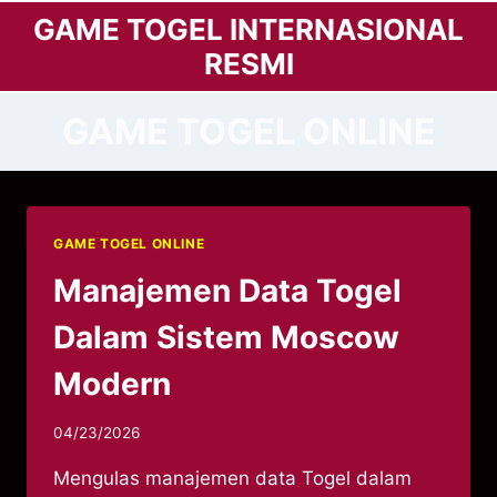
Skip
GAME TOGEL INTERNASIONAL
to
RESMI
content
GAME TOGEL ONLINE
GAME TOGEL ONLINE
Manajemen Data Togel
Dalam Sistem Moscow
Modern
04/23/2026
Mengulas manajemen data Togel dalam