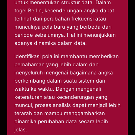
untuk menentukan struktur data. Dalam
togel Berlin, kecenderungan angka dapat
terlihat dari perubahan frekuensi atau
munculnya pola baru yang berbeda dari
periode sebelumnya. Hal ini menunjukkan
adanya dinamika dalam data.
Identifikasi pola ini membantu memberikan
pemahaman yang lebih dalam dan
menyeluruh mengenai bagaimana angka
berkembang dalam suatu sistem dari
waktu ke waktu. Dengan mengenali
keteraturan atau kecenderungan yang
muncul, proses analisis dapat menjadi lebih
terarah dan mampu menggambarkan
dinamika perubahan data secara lebih
jelas.