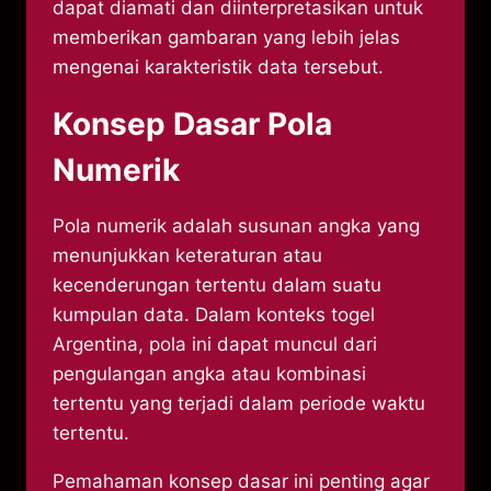
dapat diamati dan diinterpretasikan untuk
memberikan gambaran yang lebih jelas
mengenai karakteristik data tersebut.
Konsep Dasar Pola
Numerik
Pola numerik adalah susunan angka yang
menunjukkan keteraturan atau
kecenderungan tertentu dalam suatu
kumpulan data. Dalam konteks togel
Argentina, pola ini dapat muncul dari
pengulangan angka atau kombinasi
tertentu yang terjadi dalam periode waktu
tertentu.
Pemahaman konsep dasar ini penting agar