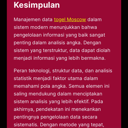
Kesimpulan
Manajemen data
togel Moscow
dalam
sistem modern menunjukkan bahwa
pengelolaan informasi yang baik sangat
penting dalam analisis angka. Dengan
sistem yang terstruktur, data dapat diolah
menjadi informasi yang lebih bermakna.
Peran teknologi, struktur data, dan analisis
statistik menjadi faktor utama dalam
memahami pola angka. Semua elemen ini
saling mendukung dalam menciptakan
sistem analisis yang lebih efektif. Pada
akhirnya, pendekatan ini menekankan
pentingnya pengelolaan data secara
sistematis. Dengan metode yang tepat,