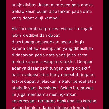
subjektivitas dalam membaca pola angka.
Setiap kesimpulan didasarkan pada data
yang dapat diuji kembali.
Hal ini membuat proses evaluasi menjadi
lebih kredibel dan dapat
dipertanggungjawabkan secara logis
karena setiap kesimpulan yang dihasilkan
didasarkan pada data yang jelas serta
metode analisis yang terstruktur. Dengan
adanya dasar perhitungan yang objektif,
hasil evaluasi tidak hanya bersifat dugaan,
tetapi dapat dijelaskan melalui pendekatan
statistik yang konsisten. Selain itu, proses
ini juga membantu meningkatkan
kepercayaan terhadap hasil analisis karena
setiap langkah dapat ditelusuri kembali