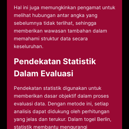
Hal ini juga memungkinkan pengamat untuk
melihat hubungan antar angka yang
sebelumnya tidak terlihat, sehingga
memberikan wawasan tambahan dalam
memahami struktur data secara
keseluruhan.
Pendekatan Statistik
Dalam Evaluasi
Pendekatan statistik digunakan untuk
memberikan dasar objektif dalam proses
evaluasi data. Dengan metode ini, setiap
analisis dapat didukung oleh perhitungan
yang jelas dan terukur. Dalam togel Berlin,
statistik membantu mengurangi