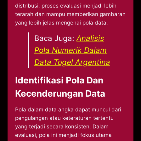
distribusi, proses evaluasi menjadi lebih
terarah dan mampu memberikan gambaran
yang lebih jelas mengenai pola data.
Baca Juga:
Analisis
Pola Numerik Dalam
Data Togel Argentina
Identifikasi Pola Dan
Kecenderungan Data
Pola dalam data angka dapat muncul dari
pengulangan atau keteraturan tertentu
yang terjadi secara konsisten. Dalam
evaluasi, pola ini menjadi fokus utama