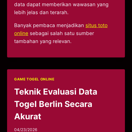
data dapat memberikan wawasan yang
lebih jelas dan terarah.
Banyak pembaca menjadikan
situs toto
online
sebagai salah satu sumber
tambahan yang relevan.
GAME TOGEL ONLINE
Teknik Evaluasi Data
Togel Berlin Secara
Akurat
04/23/2026