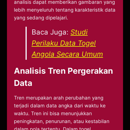
analisis dapat memberikan gambaran yang
lebih menyeluruh tentang karakteristik data
yang sedang dipelajari.
Baca Juga:
Studi
Perilaku Data Togel
Angola Secara Umum
Analisis Tren Pergerakan
Data
Tren merupakan arah perubahan yang
terjadi dalam data angka dari waktu ke
waktu. Tren ini bisa menunjukkan
peningkatan, penurunan, atau kestabilan
dalam pola tertentu. Dalam togel