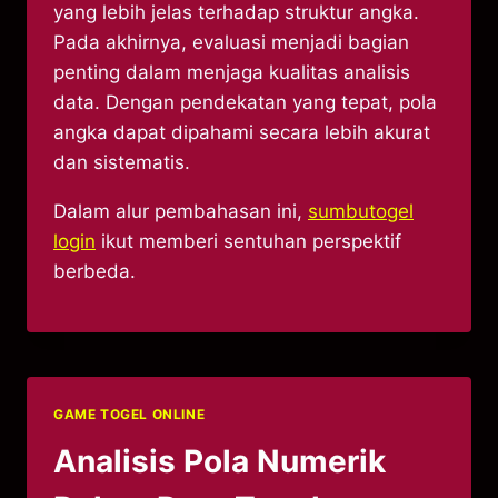
yang lebih jelas terhadap struktur angka.
Pada akhirnya, evaluasi menjadi bagian
penting dalam menjaga kualitas analisis
data. Dengan pendekatan yang tepat, pola
angka dapat dipahami secara lebih akurat
dan sistematis.
Dalam alur pembahasan ini,
sumbutogel
login
ikut memberi sentuhan perspektif
berbeda.
GAME TOGEL ONLINE
Analisis Pola Numerik