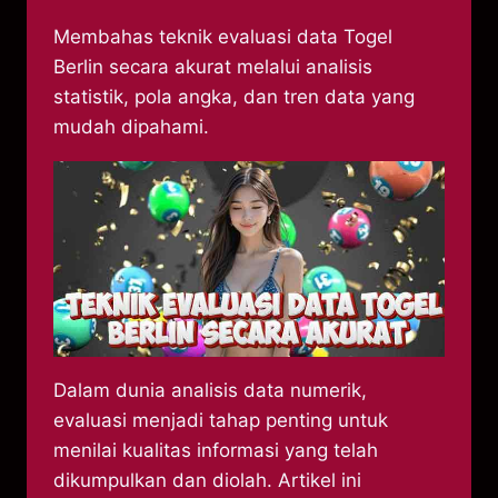
Membahas teknik evaluasi data Togel
Berlin secara akurat melalui analisis
statistik, pola angka, dan tren data yang
mudah dipahami.
Dalam dunia analisis data numerik,
evaluasi menjadi tahap penting untuk
menilai kualitas informasi yang telah
dikumpulkan dan diolah. Artikel ini