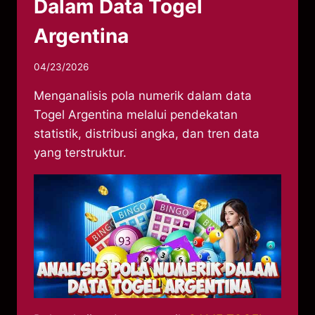
Dalam Data Togel
Argentina
04/23/2026
Menganalisis pola numerik dalam data
Togel Argentina melalui pendekatan
statistik, distribusi angka, dan tren data
yang terstruktur.