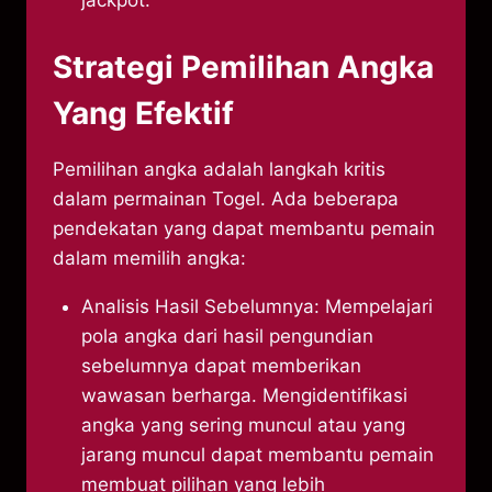
jackpot.
Strategi Pemilihan Angka
Yang Efektif
Pemilihan angka adalah langkah kritis
dalam permainan Togel. Ada beberapa
pendekatan yang dapat membantu pemain
dalam memilih angka:
Analisis Hasil Sebelumnya: Mempelajari
pola angka dari hasil pengundian
sebelumnya dapat memberikan
wawasan berharga. Mengidentifikasi
angka yang sering muncul atau yang
jarang muncul dapat membantu pemain
membuat pilihan yang lebih