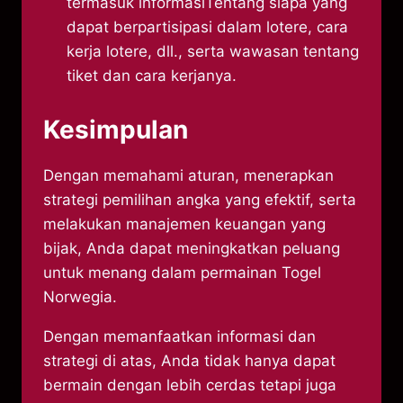
termasuk informasiTentang siapa yang
dapat berpartisipasi dalam lotere, cara
kerja lotere, dll., serta wawasan tentang
tiket dan cara kerjanya.
Kesimpulan
​Dengan memahami aturan, menerapkan
strategi pemilihan angka yang efektif, serta
melakukan manajemen keuangan yang
bijak, Anda dapat meningkatkan peluang
untuk menang dalam permainan Togel
Norwegia.​
Dengan memanfaatkan informasi dan
strategi di atas, Anda tidak hanya dapat
bermain dengan lebih cerdas tetapi juga