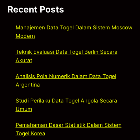
Recent Posts
Manajemen Data Togel Dalam Sistem Moscow
Modern
Teknik Evaluasi Data Togel Berlin Secara
Akurat
Analisis Pola Numerik Dalam Data Togel
Argentina
Studi Perilaku Data Togel Angola Secara
Umum
Pemahaman Dasar Statistik Dalam Sistem
Togel Korea