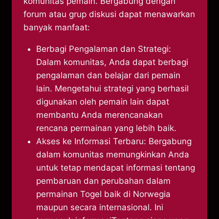
komunitas pemain. Bergabung dengan
forum atau grup diskusi dapat menawarkan
banyak manfaat:
Berbagi Pengalaman dan Strategi:
Dalam komunitas, Anda dapat berbagi
pengalaman dan belajar dari pemain
lain. Mengetahui strategi yang berhasil
digunakan oleh pemain lain dapat
membantu Anda merencanakan
rencana permainan yang lebih baik.
Akses ke Informasi Terbaru: Bergabung
dalam komunitas memungkinkan Anda
untuk tetap mendapat informasi tentang
pembaruan dan perubahan dalam
permainan Togel baik di Norwegia
maupun secara internasional. Ini