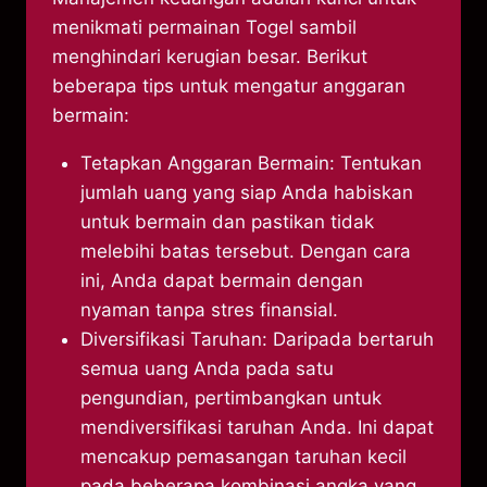
menikmati permainan Togel sambil
menghindari kerugian besar. Berikut
beberapa tips untuk mengatur anggaran
bermain:
Tetapkan Anggaran Bermain: Tentukan
jumlah uang yang siap Anda habiskan
untuk bermain dan pastikan tidak
melebihi batas tersebut. Dengan cara
ini, Anda dapat bermain dengan
nyaman tanpa stres finansial.
Diversifikasi Taruhan: Daripada bertaruh
semua uang Anda pada satu
pengundian, pertimbangkan untuk
mendiversifikasi taruhan Anda. Ini dapat
mencakup pemasangan taruhan kecil
pada beberapa kombinasi angka yang