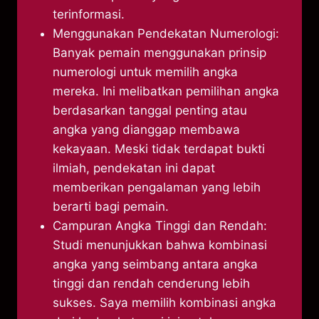
terinformasi.
Menggunakan Pendekatan Numerologi:
Banyak pemain menggunakan prinsip
numerologi untuk memilih angka
mereka. Ini melibatkan pemilihan angka
berdasarkan tanggal penting atau
angka yang dianggap membawa
kekayaan. Meski tidak terdapat bukti
ilmiah, pendekatan ini dapat
memberikan pengalaman yang lebih
berarti bagi pemain.
Campuran Angka Tinggi dan Rendah:
Studi menunjukkan bahwa kombinasi
angka yang seimbang antara angka
tinggi dan rendah cenderung lebih
sukses. Saya memilih kombinasi angka