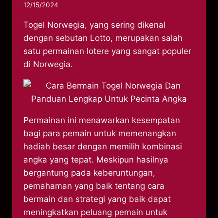
12/15/2024
Togel Norwegia, yang sering dikenal
dengan sebutan Lotto, merupakan salah
satu permainan lotere yang sangat populer
di Norwegia.
Permainan ini menawarkan kesempatan
bagi para pemain untuk memenangkan
hadiah besar dengan memilih kombinasi
angka yang tepat. Meskipun hasilnya
bergantung pada keberuntungan,
pemahaman yang baik tentang cara
bermain dan strategi yang baik dapat
meningkatkan peluang pemain untuk