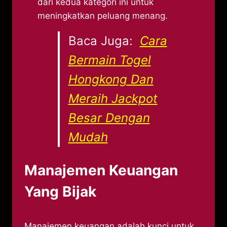
dari kedua kategori ini untuk
meningkatkan peluang menang.
Baca Juga:
Cara
Bermain Togel
Hongkong Dan
Meraih Jackpot
Besar Dengan
Mudah
Manajemen Keuangan
Yang Bijak
Manajemen keuangan adalah kunci untuk