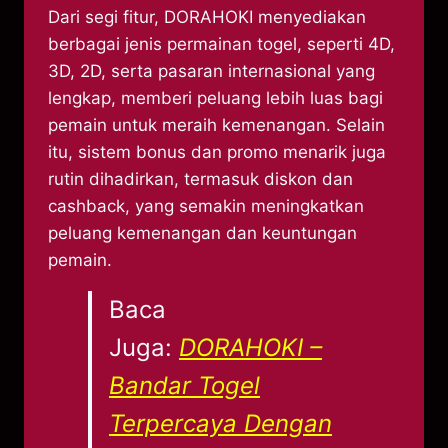
Dari segi fitur, DORAHOKI menyediakan
berbagai jenis permainan togel, seperti 4D,
3D, 2D, serta pasaran internasional yang
lengkap, memberi peluang lebih luas bagi
pemain untuk meraih kemenangan. Selain
itu, sistem bonus dan promo menarik juga
rutin dihadirkan, termasuk diskon dan
cashback, yang semakin meningkatkan
peluang kemenangan dan keuntungan
pemain.
Baca
Juga:
DORAHOKI –
Bandar Togel
Terpercaya Dengan