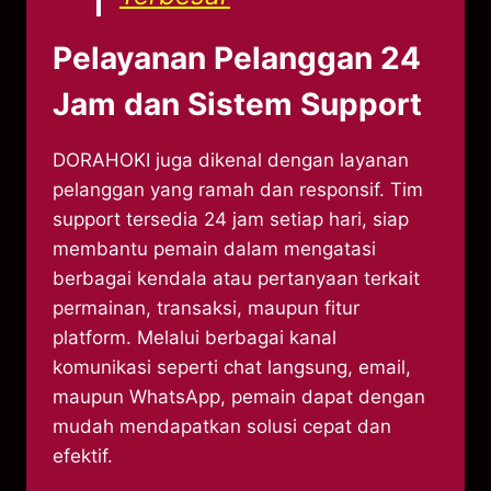
Pelayanan Pelanggan 24
Jam dan Sistem Support
DORAHOKI juga dikenal dengan layanan
pelanggan yang ramah dan responsif. Tim
support tersedia 24 jam setiap hari, siap
membantu pemain dalam mengatasi
berbagai kendala atau pertanyaan terkait
permainan, transaksi, maupun fitur
platform. Melalui berbagai kanal
komunikasi seperti chat langsung, email,
maupun WhatsApp, pemain dapat dengan
mudah mendapatkan solusi cepat dan
efektif.