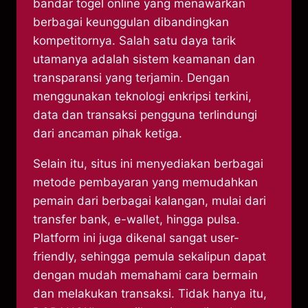
bandar togel online yang menawarkan
berbagai keunggulan dibandingkan
kompetitornya. Salah satu daya tarik
utamanya adalah sistem keamanan dan
transparansi yang terjamin. Dengan
menggunakan teknologi enkripsi terkini,
data dan transaksi pengguna terlindungi
dari ancaman pihak ketiga.
Selain itu, situs ini menyediakan berbagai
metode pembayaran yang memudahkan
pemain dari berbagai kalangan, mulai dari
transfer bank, e-wallet, hingga pulsa.
Platform ini juga dikenal sangat user-
friendly, sehingga pemula sekalipun dapat
dengan mudah memahami cara bermain
dan melakukan transaksi. Tidak hanya itu,