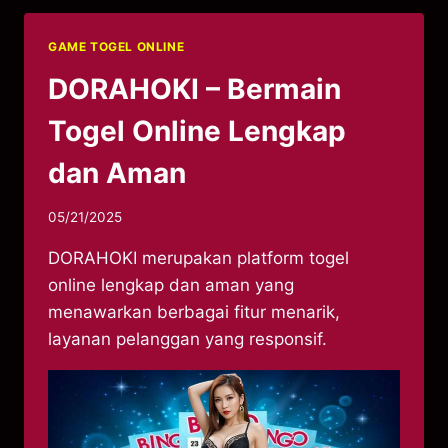
GAME TOGEL ONLINE
DORAHOKI – Bermain
Togel Online Lengkap
dan Aman
05/21/2025
DORAHOKI merupakan platform togel
online lengkap dan aman yang
menawarkan berbagai fitur menarik,
layanan pelanggan yang responsif.