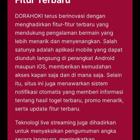
Fitur Terbaru
DORAHOKI terus berinovasi dengan
menghadirkan fitur-fitur terbaru yang
mendukung pengalaman bermain yang
lebih menarik dan menyenangkan. Salah
satunya adalah aplikasi mobile yang dapat
diunduh langsung di perangkat Android
maupun iOS, memberikan kemudahan
akses kapan saja dan di mana saja. Selain
itu, situs ini juga menawarkan sistem
notifikasi otomatis yang memberi informasi
tentang hasil togel terbaru, promo menarik,
serta update fitur terbaru.
Teknologi live streaming juga dihadirkan
untuk menyaksikan pengumuman angka
secara langsung, meningkatkan