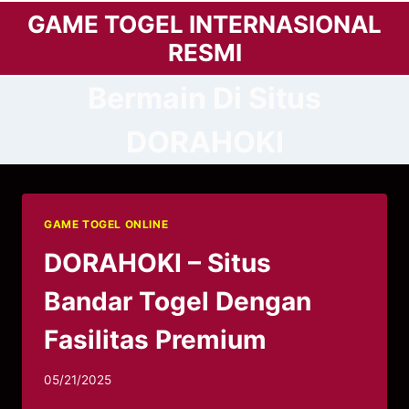
Skip
GAME TOGEL INTERNASIONAL
to
RESMI
content
Bermain Di Situs
DORAHOKI
GAME TOGEL ONLINE
DORAHOKI – Situs
Bandar Togel Dengan
Fasilitas Premium
05/21/2025