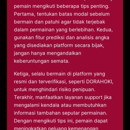
pemain mengikuti beberapa tips penting.
Pertama, tentukan batas modal sebelum
bermain dan patuhi agar tidak terjebak
dalam permainan yang berlebihan. Kedua,
gunakan fitur prediksi dan analisis angka
yang disediakan platform secara bijak,
jangan hanya mengandalkan
keberuntungan semata.
Ketiga, selalu bermain di platform yang
resmi dan terverifikasi, seperti DORAHOKI,
untuk menghindari risiko penipuan.
Terakhir, manfaatkan layanan support jika
mengalami kendala atau membutuhkan
informasi tambahan seputar permainan.
Dengan mengikuti tips ini, pemain dapat
meningkatkan peluang kemenangan