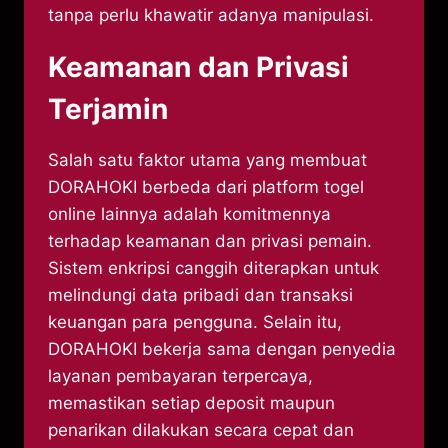
tanpa perlu khawatir adanya manipulasi.
Keamanan dan Privasi
Terjamin
Salah satu faktor utama yang membuat
DORAHOKI berbeda dari platform togel
online lainnya adalah komitmennya
terhadap keamanan dan privasi pemain.
Sistem enkripsi canggih diterapkan untuk
melindungi data pribadi dan transaksi
keuangan para pengguna. Selain itu,
DORAHOKI bekerja sama dengan penyedia
layanan pembayaran terpercaya,
memastikan setiap deposit maupun
penarikan dilakukan secara cepat dan