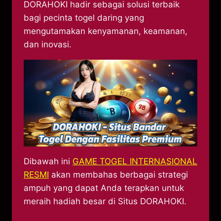
DORAHOKI hadir sebagai solusi terbaik
bagi pecinta togel daring yang
mengutamakan kenyamanan, keamanan,
dan inovasi.
Dibawah ini
GAME TOGEL INTERNASIONAL
RESMI
akan membahas berbagai strategi
ampuh yang dapat Anda terapkan untuk
meraih hadiah besar di Situs DORAHOKI.