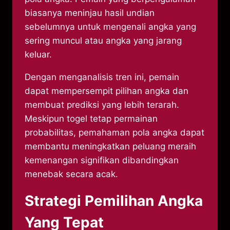
biasanya meninjau hasil undian
sebelumnya untuk mengenali angka yang
sering muncul atau angka yang jarang
keluar.
Dengan menganalisis tren ini, pemain
dapat mempersempit pilihan angka dan
membuat prediksi yang lebih terarah.
Meskipun togel tetap permainan
probabilitas, pemahaman pola angka dapat
membantu meningkatkan peluang meraih
kemenangan signifikan dibandingkan
menebak secara acak.
Strategi Pemilihan Angka
Yang Tepat