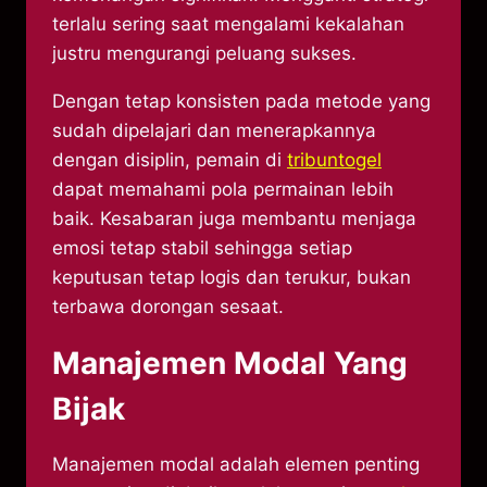
terlalu sering saat mengalami kekalahan
justru mengurangi peluang sukses.
Dengan tetap konsisten pada metode yang
sudah dipelajari dan menerapkannya
dengan disiplin, pemain di
tribuntogel
dapat memahami pola permainan lebih
baik. Kesabaran juga membantu menjaga
emosi tetap stabil sehingga setiap
keputusan tetap logis dan terukur, bukan
terbawa dorongan sesaat.
Manajemen Modal Yang
Bijak
Manajemen modal adalah elemen penting