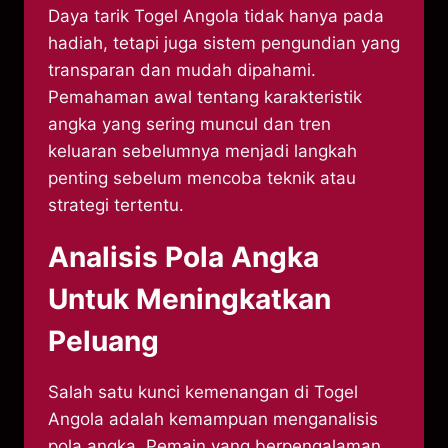
Daya tarik Togel Angola tidak hanya pada
hadiah, tetapi juga sistem pengundian yang
transparan dan mudah dipahami.
Pemahaman awal tentang karakteristik
angka yang sering muncul dan tren
keluaran sebelumnya menjadi langkah
penting sebelum mencoba teknik atau
strategi tertentu.
Analisis Pola Angka
Untuk Meningkatkan
Peluang
Salah satu kunci kemenangan di Togel
Angola adalah kemampuan menganalisis
pola angka. Pemain yang berpengalaman