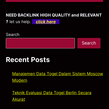
NEED BACKLINK HIGH QUALITY and RELEVANT
?
let us help.
click here
Search
Search
Recent Posts
Manajemen Data Togel Dalam Sistem Moscow
Modern
Teknik Evaluasi Data Togel Berlin Secara
Akurat