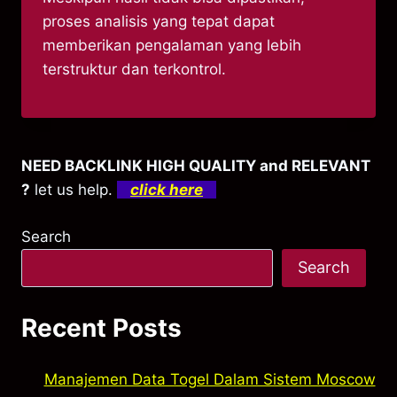
proses analisis yang tepat dapat
memberikan pengalaman yang lebih
terstruktur dan terkontrol.
NEED BACKLINK HIGH QUALITY and RELEVANT
?
let us help.
click here
Search
Search
Recent Posts
Manajemen Data Togel Dalam Sistem Moscow