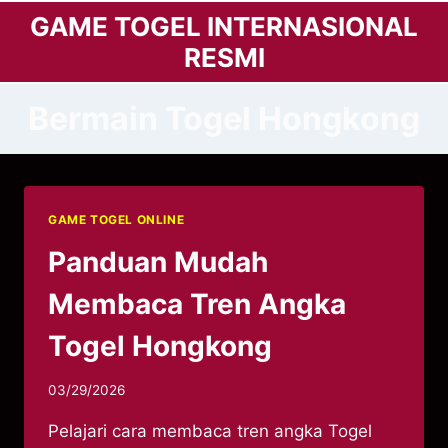
Skip
GAME TOGEL INTERNASIONAL
to
RESMI
content
Bermain Togel Hongkong
GAME TOGEL ONLINE
Panduan Mudah
Membaca Tren Angka
Togel Hongkong
03/29/2026
Pelajari cara membaca tren angka Togel