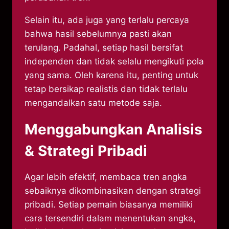
Selain itu, ada juga yang terlalu percaya
bahwa hasil sebelumnya pasti akan
terulang. Padahal, setiap hasil bersifat
independen dan tidak selalu mengikuti pola
yang sama. Oleh karena itu, penting untuk
tetap bersikap realistis dan tidak terlalu
mengandalkan satu metode saja.
Menggabungkan Analisis
& Strategi Pribadi
Agar lebih efektif, membaca tren angka
sebaiknya dikombinasikan dengan strategi
pribadi. Setiap pemain biasanya memiliki
cara tersendiri dalam menentukan angka,