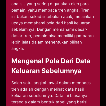
analisis yang sering digunakan oleh para
pemain, yaitu membaca tren angka. Tren
ini bukan sekadar tebakan acak, melainkan
upaya memahami pola dari hasil keluaran
sebelumnya. Dengan memahami dasar-
dasar tren, pemain bisa memiliki gambaran
lebih jelas dalam menentukan pilihan
angka.
Mengenal Pola Dari Data
Keluaran Sebelumnya
Salah satu langkah awal dalam membaca
tren adalah dengan melihat data hasil
keluaran sebelumnya. Data ini biasanya
tersedia dalam bentuk tabel yang berisi