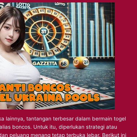
 lainnya, tantangan terbesar dalam bermain togel
ias boncos. Untuk itu, diperlukan strategi atau
dan peluang menang tetap terbuka lebar. Berikut ini