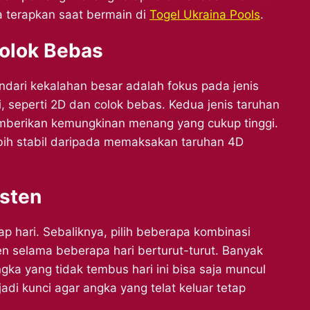
 terapkan saat bermain di
Togel Ukraina Pools
.
olok Bebas
indari kekalahan besar adalah fokus pada jenis
, seperti 2D dan colok bebas. Kedua jenis taruhan
emberikan kemungkinan menang yang cukup tinggi.
ebih stabil daripada memaksakan taruhan 4D
sten
p hari. Sebaliknya, pilih beberapa kombinasi
n selama beberapa hari berturut-turut. Banyak
a yang tidak tembus hari ini bisa saja muncul
adi kunci agar angka yang telat keluar tetap