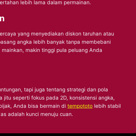
rtahan lebih lama dalam permainan.
n
erpercaya yang menyediakan diskon taruhan atau
pasang angka lebih banyak tanpa membebani
mainkan, makin tinggi pula peluang Anda
tungan, tapi juga tentang strategi dan pola
jitu seperti fokus pada 2D, konsistensi angka,
bijak, Anda bisa bermain di
tempototo
lebih stabil
das adalah kunci menuju cuan.