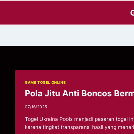
Skip
to
content
GAME TOGEL ONLINE
Pola Jitu Anti Boncos Berm
07/16/2025
Togel Ukraina Pools menjadi pasaran togel i
karena tingkat transparansi hasil yang menari