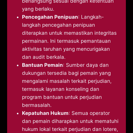
berlangsung sesuai dengan ketentuan
yang berlaku.
Pencegahan Penipuan
: Langkah-
langkah pencegahan penipuan
diterapkan untuk memastikan integritas
permainan. Ini termasuk pemantauan
aktivitas taruhan yang mencurigakan
dan audit berkala.
Bantuan Pemain
: Sumber daya dan
dukungan tersedia bagi pemain yang
mengalami masalah terkait perjudian,
termasuk layanan konseling dan
program bantuan untuk perjudian
bermasalah.
Kepatuhan Hukum
: Semua operator
dan pemain diharapkan untuk mematuhi
hukum lokal terkait perjudian dan lotere,