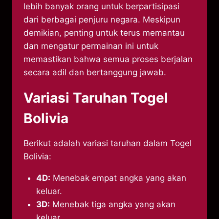
lebih banyak orang untuk berpartisipasi
dari berbagai penjuru negara. Meskipun
demikian, penting untuk terus memantau
dan mengatur permainan ini untuk
memastikan bahwa semua proses berjalan
secara adil dan bertanggung jawab.
Variasi Taruhan Togel
Bolivia
Berikut adalah variasi taruhan dalam Togel
Bolivia:
4D:
Menebak empat angka yang akan
keluar.
3D:
Menebak tiga angka yang akan
keluar.