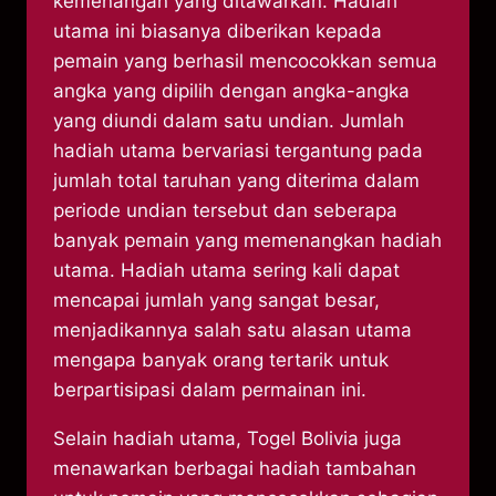
kemenangan yang ditawarkan. Hadiah
utama ini biasanya diberikan kepada
pemain yang berhasil mencocokkan semua
angka yang dipilih dengan angka-angka
yang diundi dalam satu undian. Jumlah
hadiah utama bervariasi tergantung pada
jumlah total taruhan yang diterima dalam
periode undian tersebut dan seberapa
banyak pemain yang memenangkan hadiah
utama. Hadiah utama sering kali dapat
mencapai jumlah yang sangat besar,
menjadikannya salah satu alasan utama
mengapa banyak orang tertarik untuk
berpartisipasi dalam permainan ini.
Selain hadiah utama, Togel Bolivia juga
menawarkan berbagai hadiah tambahan