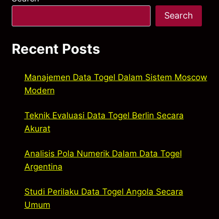
Search
Recent Posts
Manajemen Data Togel Dalam Sistem Moscow
Modern
Teknik Evaluasi Data Togel Berlin Secara
Akurat
Analisis Pola Numerik Dalam Data Togel
Argentina
Studi Perilaku Data Togel Angola Secara
Umum