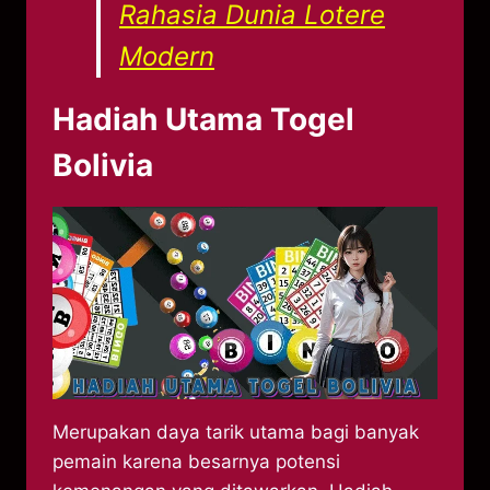
Rahasia Dunia Lotere
Modern
Hadiah Utama Togel
Bolivia
Merupakan daya tarik utama bagi banyak
pemain karena besarnya potensi