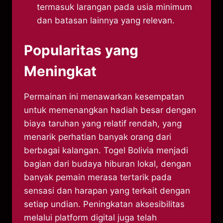
termasuk larangan pada usia minimum
dan batasan lainnya yang relevan.
Popularitas yang
Meningkat
Permainan ini menawarkan kesempatan
untuk memenangkan hadiah besar dengan
biaya taruhan yang relatif rendah, yang
menarik perhatian banyak orang dari
berbagai kalangan. Togel Bolivia menjadi
bagian dari budaya hiburan lokal, dengan
banyak pemain merasa tertarik pada
sensasi dan harapan yang terkait dengan
setiap undian. Peningkatan aksesibilitas
melalui platform digital juga telah