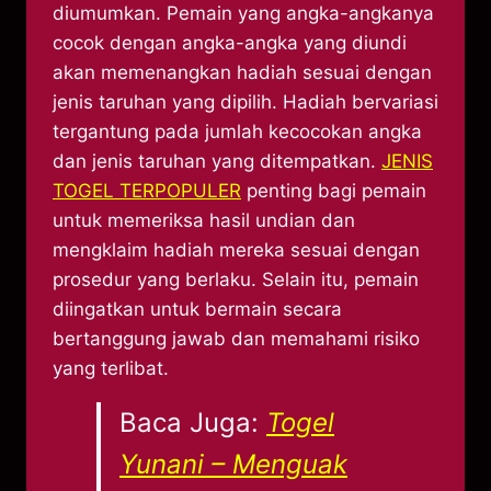
diumumkan. Pemain yang angka-angkanya
cocok dengan angka-angka yang diundi
akan memenangkan hadiah sesuai dengan
jenis taruhan yang dipilih. Hadiah bervariasi
tergantung pada jumlah kecocokan angka
dan jenis taruhan yang ditempatkan.
JENIS
TOGEL TERPOPULER
penting bagi pemain
untuk memeriksa hasil undian dan
mengklaim hadiah mereka sesuai dengan
prosedur yang berlaku. Selain itu, pemain
diingatkan untuk bermain secara
bertanggung jawab dan memahami risiko
yang terlibat.
Baca Juga:
Togel
Yunani – Menguak