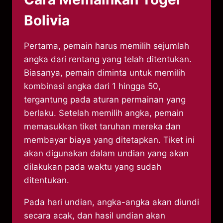
Bolivia
Pertama, pemain harus memilih sejumlah
angka dari rentang yang telah ditentukan.
Biasanya, pemain diminta untuk memilih
kombinasi angka dari 1 hingga 50,
tergantung pada aturan permainan yang
berlaku. Setelah memilih angka, pemain
memasukkan tiket taruhan mereka dan
membayar biaya yang ditetapkan. Tiket ini
akan digunakan dalam undian yang akan
dilakukan pada waktu yang sudah
ditentukan.
Pada hari undian, angka-angka akan diundi
secara acak, dan hasil undian akan