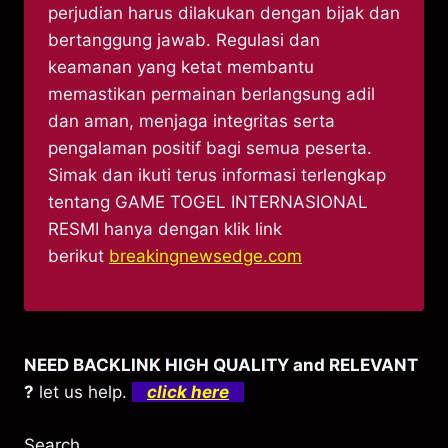
perjudian harus dilakukan dengan bijak dan
bertanggung jawab. Regulasi dan
keamanan yang ketat membantu
memastikan permainan berlangsung adil
dan aman, menjaga integritas serta
pengalaman positif bagi semua peserta.
Simak dan ikuti terus informasi terlengkap
tentang GAME TOGEL INTERNASIONAL
RESMI hanya dengan klik link
berikut
breakingnewsedge.com
NEED BACKLINK HIGH QUALITY and RELEVANT
?
let us help.
click here
Search