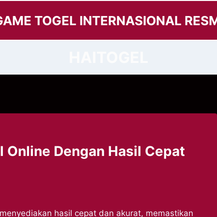
GAME TOGEL INTERNASIONAL RESM
HAITOGEL
l Online Dengan Hasil Cepat
 menyediakan hasil cepat dan akurat, memastikan