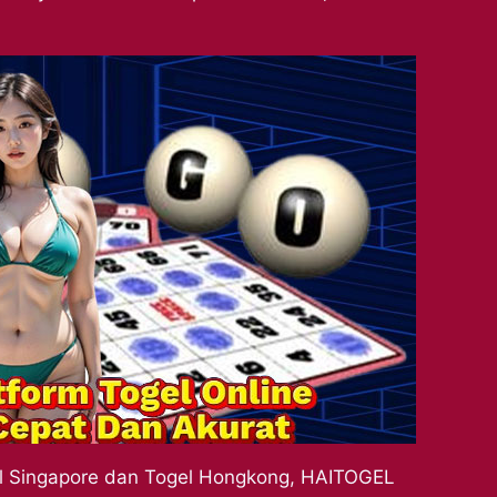
el Singapore dan Togel Hongkong, HAITOGEL