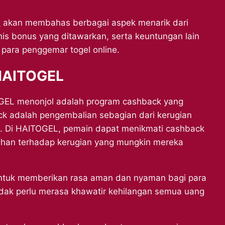
I
akan membahas berbagai aspek menarik dari
is bonus yang ditawarkan, serta keuntungan lain
 para penggemar togel online.
 HAITOGEL
GEL menonjol adalah program cashback yang
k adalah pengembalian sebagian dari kerugian
u. Di HAITOGEL, pemain dapat menikmati cashback
han terhadap kerugian yang mungkin mereka
ntuk memberikan rasa aman dan nyaman bagi para
dak perlu merasa khawatir kehilangan semua uang