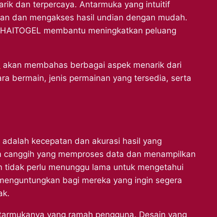
k dan terpercaya. Antarmuka yang intuitif
n dan mengakses hasil undian dengan mudah.
ksi, HAITOGEL membantu meningkatkan peluang
I
akan membahas berbagai aspek menarik dari
a bermain, jenis permainan yang tersedia, serta
adalah kecepatan dan akurasi hasil yang
em canggih yang memproses data dan menampilkan
main tidak perlu menunggu lama untuk mengetahui
 menguntungkan bagi mereka yang ingin segera
ak.
antarmukanya yang ramah pengguna. Desain yang