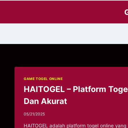
Skip
to
content
GAME TOGEL ONLINE
HAITOGEL – Platform Toge
Dan Akurat
05/21/2025
HAITOGEL adalah platform togel online yang