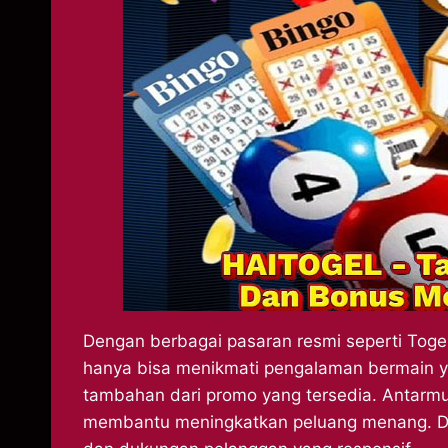
Dengan berbagai pasaran resmi seperti Toge
hanya bisa menikmati pengalaman bermain y
tambahan dari promo yang tersedia. Antarmu
membantu meningkatkan peluang menang. D