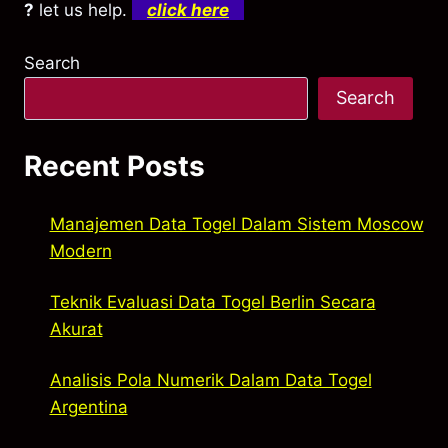
?
let us help.
click here
Search
Search
Recent Posts
Manajemen Data Togel Dalam Sistem Moscow
Modern
Teknik Evaluasi Data Togel Berlin Secara
Akurat
Analisis Pola Numerik Dalam Data Togel
Argentina