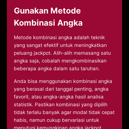
Gunakan Metode
Kombinasi Angka
Metode kombinasi angka adalah teknik
yang sangat efektif untuk meningkatkan
peluang jackpot. Alih-alih memasang satu
angka saja, cobalah mengkombinasikan
beberapa angka dalam satu taruhan.
Anda bisa menggunakan kombinasi angka
yang berasal dari tanggal penting, angka
favorit, atau angka-angka hasil analisa
statistik. Pastikan kombinasi yang dipilih
tidak terlalu banyak agar modal tidak cepat
habis, namun cukup bervariasi untuk
menutupi kemungkinan angka jackpot