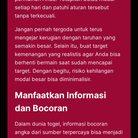
setiap hari dan patuhi aturan tersebut
tanpa terkecuali.
Jangan pernah tergoda untuk terus
mengejar kerugian dengan taruhan yang
semakin besar. Selain itu, buat target
kemenangan yang realistis agar Anda bisa
berhenti bermain saat sudah mencapai
target. Dengan begitu, risiko kehilangan
modal besar bisa diminimalisir.
Manfaatkan Informasi
dan Bocoran
Dalam dunia togel, informasi bocoran
angka dari sumber terpercaya bisa menjadi