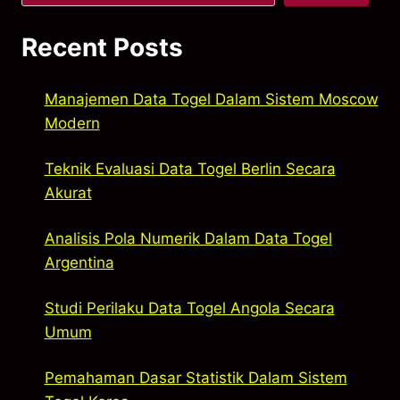
Recent Posts
Manajemen Data Togel Dalam Sistem Moscow
Modern
Teknik Evaluasi Data Togel Berlin Secara
Akurat
Analisis Pola Numerik Dalam Data Togel
Argentina
Studi Perilaku Data Togel Angola Secara
Umum
Pemahaman Dasar Statistik Dalam Sistem