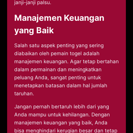
janji-janji palsu.
Manajemen Keuangan
yang Baik
Salah satu aspek penting yang sering
diabaikan oleh pemain togel adalah
manajemen keuangan. Agar tetap bertahan
dalam permainan dan meningkatkan
peluang Anda, sangat penting untuk
menetapkan batasan dalam hal jumlah
taruhan.
Jangan pernah bertaruh lebih dari yang
Anda mampu untuk kehilangan. Dengan
manajemen keuangan yang baik, Anda
bisa menghindari kerugian besar dan tetap