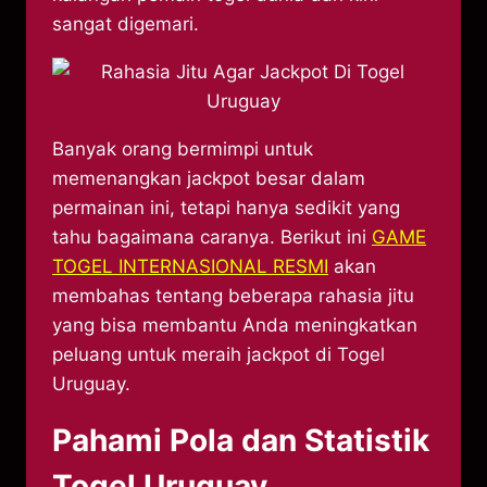
sangat digemari.
Banyak orang bermimpi untuk
memenangkan jackpot besar dalam
permainan ini, tetapi hanya sedikit yang
tahu bagaimana caranya. Berikut ini
GAME
TOGEL INTERNASIONAL RESMI
akan
membahas tentang beberapa rahasia jitu
yang bisa membantu Anda meningkatkan
peluang untuk meraih jackpot di Togel
Uruguay.
Pahami Pola dan Statistik
Togel Uruguay