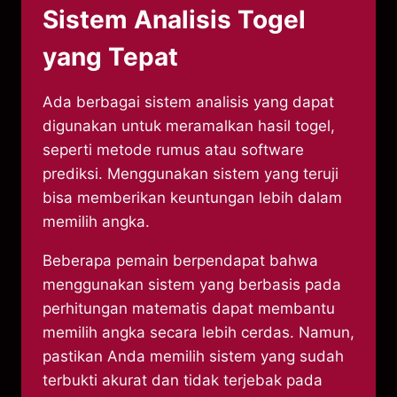
Sistem Analisis Togel
yang Tepat
Ada berbagai sistem analisis yang dapat
digunakan untuk meramalkan hasil togel,
seperti metode rumus atau software
prediksi. Menggunakan sistem yang teruji
bisa memberikan keuntungan lebih dalam
memilih angka.
Beberapa pemain berpendapat bahwa
menggunakan sistem yang berbasis pada
perhitungan matematis dapat membantu
memilih angka secara lebih cerdas. Namun,
pastikan Anda memilih sistem yang sudah
terbukti akurat dan tidak terjebak pada