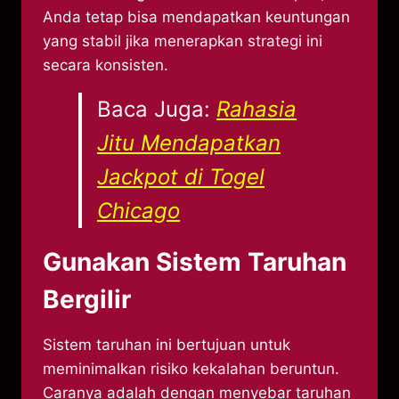
Anda tetap bisa mendapatkan keuntungan
yang stabil jika menerapkan strategi ini
secara konsisten.
Baca Juga:
Rahasia
Jitu Mendapatkan
Jackpot di Togel
Chicago
Gunakan Sistem Taruhan
Bergilir
Sistem taruhan ini bertujuan untuk
meminimalkan risiko kekalahan beruntun.
Caranya adalah dengan menyebar taruhan