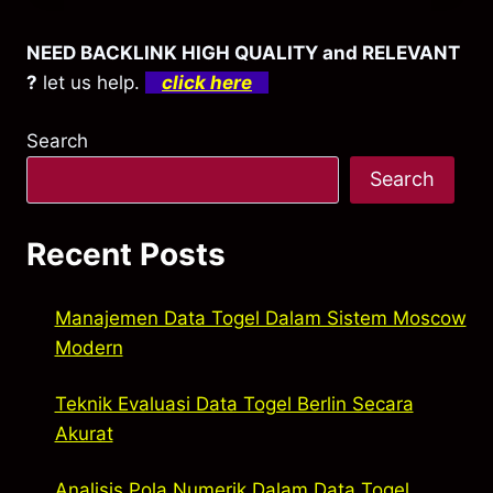
NEED BACKLINK HIGH QUALITY and RELEVANT
?
let us help.
click here
Search
Search
Recent Posts
Manajemen Data Togel Dalam Sistem Moscow
Modern
Teknik Evaluasi Data Togel Berlin Secara
Akurat
Analisis Pola Numerik Dalam Data Togel