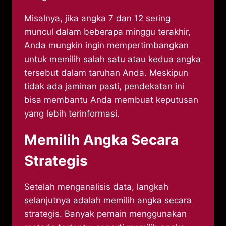
Misalnya, jika angka 7 dan 12 sering
muncul dalam beberapa minggu terakhir,
Anda mungkin ingin mempertimbangkan
untuk memilih salah satu atau kedua angka
tersebut dalam taruhan Anda. Meskipun
tidak ada jaminan pasti, pendekatan ini
bisa membantu Anda membuat keputusan
yang lebih terinformasi.
Memilih Angka Secara
Strategis
Setelah menganalisis data, langkah
selanjutnya adalah memilih angka secara
strategis. Banyak pemain menggunakan