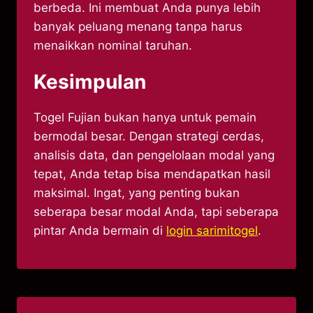
berbeda. Ini membuat Anda punya lebih
banyak peluang menang tanpa harus
menaikkan nominal taruhan.
Kesimpulan
Togel Fujian bukan hanya untuk pemain
bermodal besar. Dengan strategi cerdas,
analisis data, dan pengelolaan modal yang
tepat, Anda tetap bisa mendapatkan hasil
maksimal. Ingat, yang penting bukan
seberapa besar modal Anda, tapi seberapa
pintar Anda bermain di
login sarimitogel
.