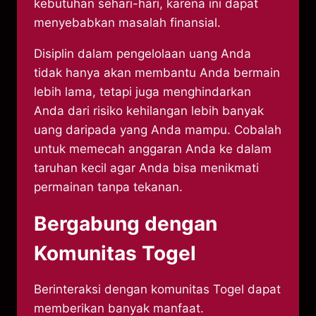
kebutuhan sehari-hari, karena ini dapat
menyebabkan masalah finansial.
Disiplin dalam pengelolaan uang Anda
tidak hanya akan membantu Anda bermain
lebih lama, tetapi juga menghindarkan
Anda dari risiko kehilangan lebih banyak
uang daripada yang Anda mampu. Cobalah
untuk memecah anggaran Anda ke dalam
taruhan kecil agar Anda bisa menikmati
permainan tanpa tekanan.
Bergabung dengan
Komunitas Togel
Berinteraksi dengan komunitas Togel dapat
memberikan banyak manfaat.