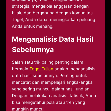
strategis, mengelola anggaran dengan
bijak, dan bergabung dengan komunitas
Togel, Anda dapat meningkatkan peluang
Anda untuk menang.
Menganalisis Data Hasil
Sebelumnya
Salah satu trik paling penting dalam
bermain
Togel Fujian
adalah menganalisis
data hasil sebelumnya. Penting untuk
mencatat dan mempelajari angka-angka
yang sering muncul dalam hasil undian.
Dengan melakukan analisis statistik, Anda
bisa mengetahui pola atau tren yang
mungkin muncul.