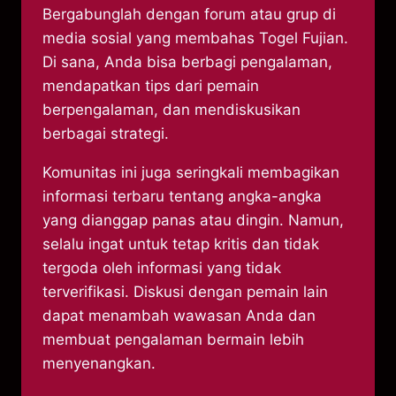
Bergabunglah dengan forum atau grup di
media sosial yang membahas Togel Fujian.
Di sana, Anda bisa berbagi pengalaman,
mendapatkan tips dari pemain
berpengalaman, dan mendiskusikan
berbagai strategi.
Komunitas ini juga seringkali membagikan
informasi terbaru tentang angka-angka
yang dianggap panas atau dingin. Namun,
selalu ingat untuk tetap kritis dan tidak
tergoda oleh informasi yang tidak
terverifikasi. Diskusi dengan pemain lain
dapat menambah wawasan Anda dan
membuat pengalaman bermain lebih
menyenangkan.