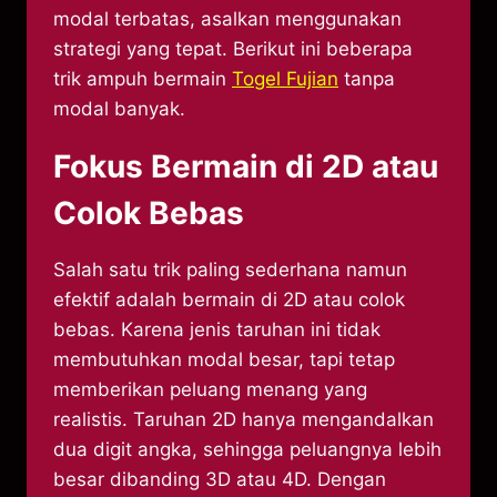
modal terbatas, asalkan menggunakan
strategi yang tepat. Berikut ini beberapa
trik ampuh bermain
Togel Fujian
tanpa
modal banyak.
Fokus Bermain di 2D atau
Colok Bebas
Salah satu trik paling sederhana namun
efektif adalah bermain di 2D atau colok
bebas. Karena jenis taruhan ini tidak
membutuhkan modal besar, tapi tetap
memberikan peluang menang yang
realistis. Taruhan 2D hanya mengandalkan
dua digit angka, sehingga peluangnya lebih
besar dibanding 3D atau 4D. Dengan