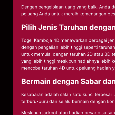
Dengan pengelolaan uang yang baik, Anda d
peluang Anda untuk meraih kemenangan besa
Pilih Jenis Taruhan dengan
Togel Kamboja 4D menawarkan berbagai jenis
dengan pengalian lebih tinggi seperti taruh
untuk memulai dengan taruhan 2D atau 3D te
yang lebih tinggi meskipun hadiahnya lebih k
mencoba taruhan 4D untuk peluang hadiah ya
Bermain dengan Sabar dan
Kesabaran adalah salah satu kunci terbesar
terburu-buru dan selalu bermain dengan kon
Meskipun jackpot atau hadiah besar bisa sa