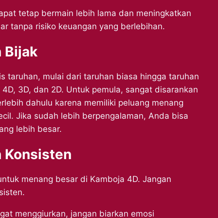
apat tetap bermain lebih lama dan meningkatkan
r tanpa risiko keuangan yang berlebihan.
 Bijak
 taruhan, mulai dari taruhan biasa hingga taruhan
an 4D, 3D, dan 2D. Untuk pemula, sangat disarankan
rlebih dahulu karena memiliki peluang menang
ecil. Jika sudah lebih berpengalaman, Anda bisa
ng lebih besar.
 Konsisten
 untuk menang besar di Kamboja 4D. Jangan
sisten.
ngat menggiurkan, jangan biarkan emosi