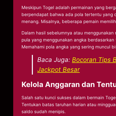
Meskipun Togel adalah permainan yang ber
berpendapat bahwa ada pola tertentu yang 
menang. Misalnya, beberapa pemain memilih 
Dalam hasil sebelumnya atau menggunakan me
pula yang menggunakan angka berdasarkan tan
Memahami pola angka yang sering muncul bi
Baca Juga:
Bocoran Tips 
Jackpot Besar
Kelola Anggaran dan Tent
Salah satu kunci sukses dalam bermain Togel
Tentukan batas taruhan harian atau minggua
saldo sudah menipis.