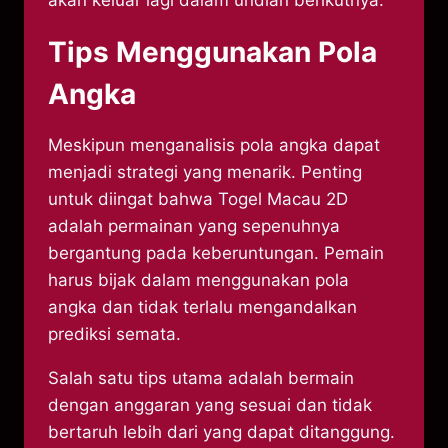
akan keluar lagi dalam undian berikutnya.
Tips Menggunakan Pola
Angka
Meskipun menganalisis pola angka dapat
menjadi strategi yang menarik. Penting
untuk diingat bahwa Togel Macau 2D
adalah permainan yang sepenuhnya
bergantung pada keberuntungan. Pemain
harus bijak dalam menggunakan pola
angka dan tidak terlalu mengandalkan
prediksi semata.
Salah satu tips utama adalah bermain
dengan anggaran yang sesuai dan tidak
bertaruh lebih dari yang dapat ditanggung.