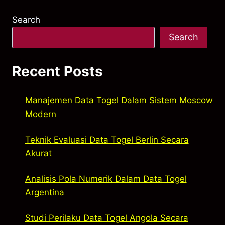
Search
Search
Recent Posts
Manajemen Data Togel Dalam Sistem Moscow
Modern
Teknik Evaluasi Data Togel Berlin Secara
Akurat
Analisis Pola Numerik Dalam Data Togel
Argentina
Studi Perilaku Data Togel Angola Secara