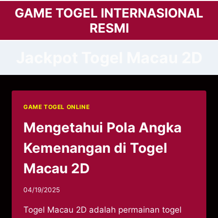
Skip
GAME TOGEL INTERNASIONAL
to
RESMI
content
Jackpot Togel Macau 2D
GAME TOGEL ONLINE
Mengetahui Pola Angka
Kemenangan di Togel
Macau 2D
04/19/2025
Togel Macau 2D adalah permainan togel