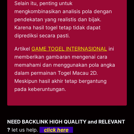
Selain itu, penting untuk
mengkombinasikan analisis pola dengan
pendekatan yang realistis dan bijak.
Karena hasil togel tetap tidak dapat
diprediksi secara pasti.
Artikel
GAME TOGEL INTERNASIONAL
ini
memberikan gambaran mengenai cara
memahami dan menggunakan pola angka
dalam permainan Togel Macau 2D.
Meskipun hasil akhir tetap bergantung
pada keberuntungan.
NEED BACKLINK HIGH QUALITY and RELEVANT
?
let us help.
click here