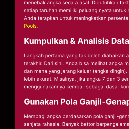
menebak angka secara asal. Dibutuhkan taktik
setiap taruhan memiliki peluang nyata untuk 
Anda terapkan untuk meningkatkan persent
Pools
.
Kumpulkan & Analisis Data
Langkah pertama yang tak boleh diabaikan a
terakhir. Dari sini, Anda bisa melihat angka
dan mana yang jarang keluar (angka dingin).
lebih akurat. Misalnya, jika angka 7 dan 3 s
menggunakannya kembali sebagai dasar kom
Gunakan Pola Ganjil-Genap
Membagi angka berdasarkan pola ganjil-genap 
senjata rahasia. Banyak bettor berpengalama