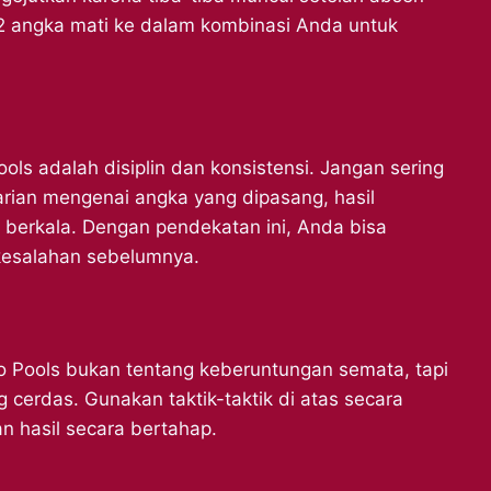
2 angka mati ke dalam kombinasi Anda untuk
ols adalah disiplin dan konsistensi. Jangan sering
harian mengenai angka yang dipasang, hasil
a berkala. Dengan pendekatan ini, Anda bisa
kesalahan sebelumnya.
ko Pools bukan tentang keberuntungan semata, tapi
 cerdas. Gunakan taktik-taktik di atas secara
n hasil secara bertahap.