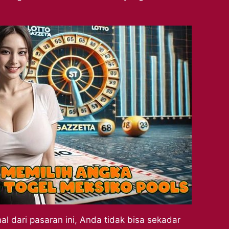
 dari pasaran ini, Anda tidak bisa sekadar