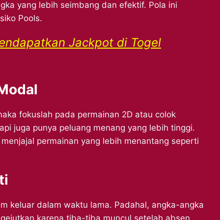
ka yang lebih seimbang dan efektif. Pola ini
siko Pools.
Mendapatkan Jackpot di Togel
 Modal
maka fokuslah pada permainan 2D atau colok
tapi juga punya peluang menang yang lebih tinggi.
menjajal permainan yang lebih menantang seperti
ti
m keluar dalam waktu lama. Padahal, angka-angka
ngejutkan karena tiba-tiba muncul setelah absen