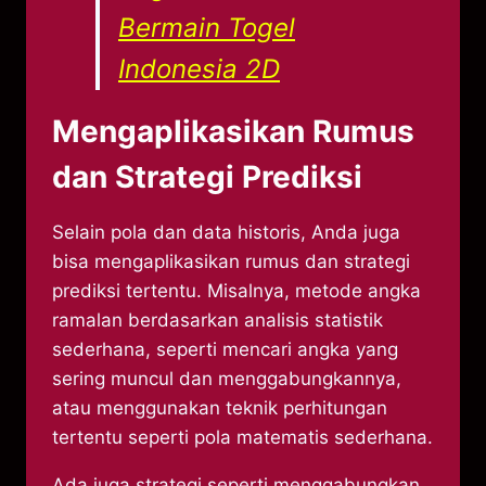
Bermain Togel
Indonesia 2D
Mengaplikasikan Rumus
dan Strategi Prediksi
Selain pola dan data historis, Anda juga
bisa mengaplikasikan rumus dan strategi
prediksi tertentu. Misalnya, metode angka
ramalan berdasarkan analisis statistik
sederhana, seperti mencari angka yang
sering muncul dan menggabungkannya,
atau menggunakan teknik perhitungan
tertentu seperti pola matematis sederhana.
Ada juga strategi seperti menggabungkan