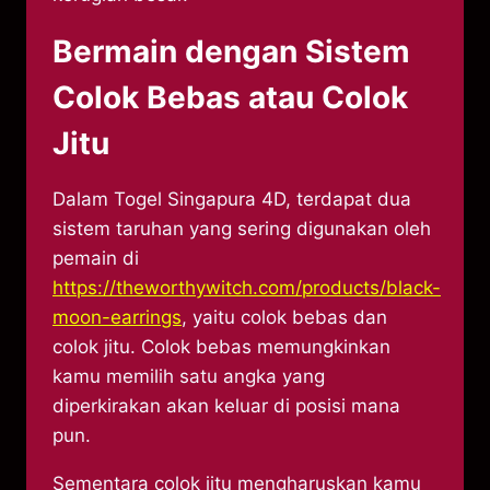
Bermain dengan Sistem
Colok Bebas atau Colok
Jitu
Dalam Togel Singapura 4D, terdapat dua
sistem taruhan yang sering digunakan oleh
pemain di
https://theworthywitch.com/products/black-
moon-earrings
, yaitu colok bebas dan
colok jitu. Colok bebas memungkinkan
kamu memilih satu angka yang
diperkirakan akan keluar di posisi mana
pun.
Sementara colok jitu mengharuskan kamu