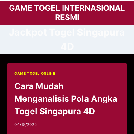
Skip
GAME TOGEL INTERNASIONAL
to
RESMI
content
Jackpot Togel Singapura
4D
GAME TOGEL ONLINE
Cara Mudah
Menganalisis Pola Angka
Togel Singapura 4D
04/19/2025