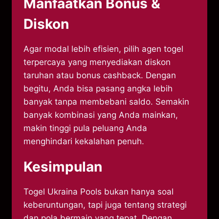
Manfaatkan Bonus &
Diskon
Agar modal lebih efisien, pilih agen togel
terpercaya yang menyediakan diskon
taruhan atau bonus cashback. Dengan
begitu, Anda bisa pasang angka lebih
banyak tanpa membebani saldo. Semakin
banyak kombinasi yang Anda mainkan,
makin tinggi pula peluang Anda
menghindari kekalahan penuh.
Kesimpulan
Togel Ukraina Pools bukan hanya soal
keberuntungan, tapi juga tentang strategi
dan pola bermain yang tepat. Dengan