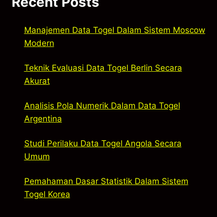
Recent Posts
Manajemen Data Togel Dalam Sistem Moscow
Modern
Teknik Evaluasi Data Togel Berlin Secara
Akurat
Analisis Pola Numerik Dalam Data Togel
Argentina
Studi Perilaku Data Togel Angola Secara
Umum
Pemahaman Dasar Statistik Dalam Sistem
Togel Korea