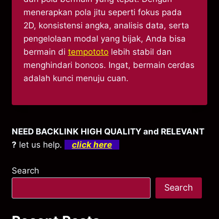
menerapkan pola jitu seperti fokus pada
2D, konsistensi angka, analisis data, serta
pengelolaan modal yang bijak, Anda bisa
bermain di
tempototo
lebih stabil dan
menghindari boncos. Ingat, bermain cerdas
adalah kunci menuju cuan.
NEED BACKLINK HIGH QUALITY and RELEVANT
?
let us help.
click here
Search
Search