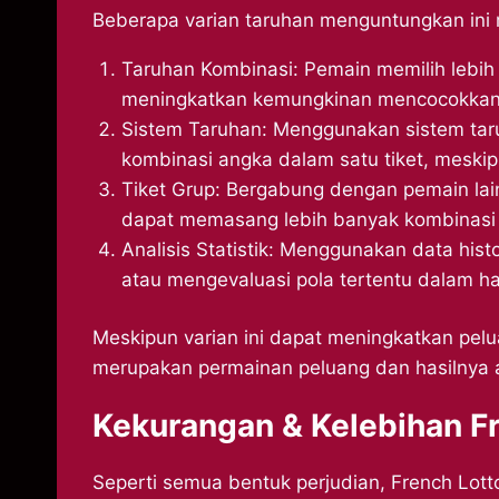
Beberapa varian taruhan menguntungkan ini m
Taruhan Kombinasi: Pemain memilih lebih
meningkatkan kemungkinan mencocokkan a
Sistem Taruhan: Menggunakan sistem tar
kombinasi angka dalam satu tiket, meskipu
Tiket Grup: Bergabung dengan pemain lai
dapat memasang lebih banyak kombinasi d
Analisis Statistik: Menggunakan data hist
atau mengevaluasi pola tertentu dalam ha
Meskipun varian ini dapat meningkatkan pelu
merupakan permainan peluang dan hasilnya 
Kekurangan & Kelebihan Fr
Seperti semua bentuk perjudian, French Lott