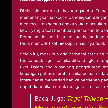
Di sisi lain, salah satu kekurangan dari Fre
memenangkan jackpot dibandingkan dengan ju
mencocokkan semua angka yang diperlukan u
kecil, yang dapat membuat permainan teras
Permainan ini juga bisa menjadi kecanduan,
terus membeli tiket meskipun hasilnya tida
Selain itu, meskipun ada berbagai cara untu
terasa tidak signifikan jika dibandingkan d
tiket. Dalam jangka panjang, pengeluaran unt
keuangan pribadi, terutama jika pemain tidak
lotere harus menyadari bahwa perolehan pen
dapat diandalkan untuk mengatasi masalah 
Baca Juga:
Togel Taiwan 
Memenangkan Hadiah Bes