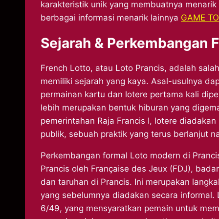
karakteristik unik yang membuatnya menarik 
berbagai informasi menarik lainnya
GAME TO
Sejarah & Perkembangan F
French Lotto, atau Loto Prancis, adalah salah
memiliki sejarah yang kaya. Asal-usulnya dap
permainan kartu dan lotere pertama kali dipe
lebih merupakan bentuk hiburan yang digem
pemerintahan Raja Francis I, lotere diadak
publik, sebuah praktik yang terus berlanjut
Perkembangan formal Loto modern di Pranci
Prancis oleh Française des Jeux (FDJ), bad
dan taruhan di Prancis. Ini merupakan langk
yang sebelumnya diadakan secara informal. 
6/49, yang mensyaratkan pemain untuk memi