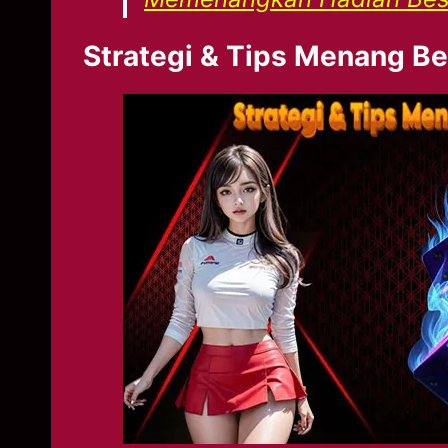
Strategi & Tips Menang Be