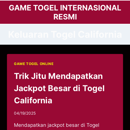
Skip
GAME TOGEL INTERNASIONAL
to
RESMI
content
Keluaran Togel California
GAME TOGEL ONLINE
Trik Jitu Mendapatkan
Jackpot Besar di Togel
California
04/19/2025
Mendapatkan jackpot besar di Togel