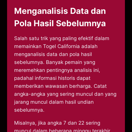
Menganalisis Data dan
Pola Hasil Sebelumnya
Salah satu trik yang paling efektif dalam
memainkan Togel California adalah
menganalisis data dan pola hasil
sebelumnya. Banyak pemain yang
meremehkan pentingnya analisis ini,
padahal informasi historis dapat
memberikan wawasan berharga. Catat
angka-angka yang sering muncul dan yang
jarang muncul dalam hasil undian
sebelumnya.
Misalnya, jika angka 7 dan 22 sering
muncul dalam beberapa minggu terakhir,