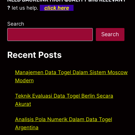
?
let us help.
click here
Search
Search
Recent Posts
Manajemen Data Togel Dalam Sistem Moscow
Modern
Teknik Evaluasi Data Togel Berlin Secara
Akurat
Analisis Pola Numerik Dalam Data Togel
Argentina