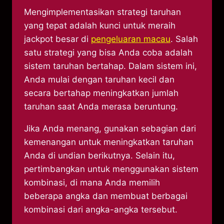
Mengimplementasikan strategi taruhan
yang tepat adalah kunci untuk meraih
jackpot besar di
pengeluaran macau
. Salah
satu strategi yang bisa Anda coba adalah
sistem taruhan bertahap. Dalam sistem ini,
Anda mulai dengan taruhan kecil dan
secara bertahap meningkatkan jumlah
taruhan saat Anda merasa beruntung.
Jika Anda menang, gunakan sebagian dari
kemenangan untuk meningkatkan taruhan
Anda di undian berikutnya. Selain itu,
pertimbangkan untuk menggunakan sistem
kombinasi, di mana Anda memilih
beberapa angka dan membuat berbagai
kombinasi dari angka-angka tersebut.