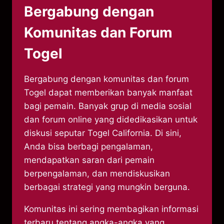
Bergabung dengan
Komunitas dan Forum
Togel
Bergabung dengan komunitas dan forum
Togel dapat memberikan banyak manfaat
bagi pemain. Banyak grup di media sosial
dan forum online yang didedikasikan untuk
diskusi seputar Togel California. Di sini,
Anda bisa berbagi pengalaman,
mendapatkan saran dari pemain
berpengalaman, dan mendiskusikan
berbagai strategi yang mungkin berguna.
Komunitas ini sering membagikan informasi
terbaru tentang angka-angka yang