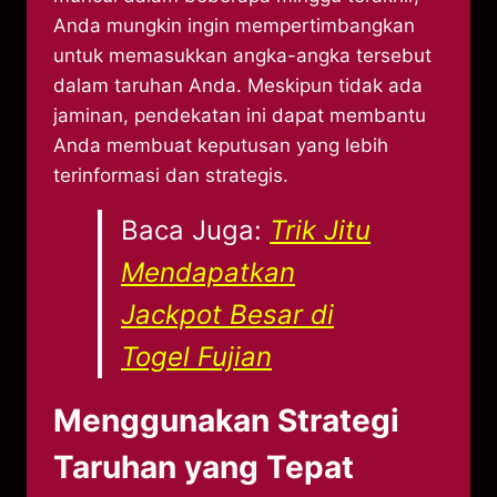
Anda mungkin ingin mempertimbangkan
untuk memasukkan angka-angka tersebut
dalam taruhan Anda. Meskipun tidak ada
jaminan, pendekatan ini dapat membantu
Anda membuat keputusan yang lebih
terinformasi dan strategis.
Baca Juga:
Trik Jitu
Mendapatkan
Jackpot Besar di
Togel Fujian
Menggunakan Strategi
Taruhan yang Tepat