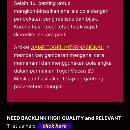
Selain itu, penting untuk
mengkombinasikan analisis pola dengan
pendekatan yang realistis dan bijak.
Karena hasil togel tetap tidak dapat
diprediksi secara pasti.
Artikel
GAME TOGEL INTERNASIONAL
ini
memberikan gambaran mengenai cara
memahami dan menggunakan pola angka
dalam permainan Togel Macau 2D.
Meskipun hasil akhir tetap bergantung
pada keberuntungan.
NEED BACKLINK HIGH QUALITY and RELEVANT
?
let us help.
click here