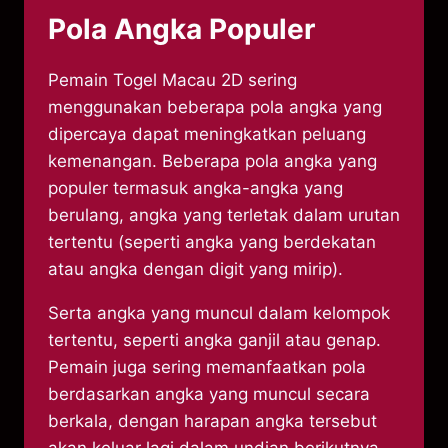
Pola Angka Populer
Pemain Togel Macau 2D sering
menggunakan beberapa pola angka yang
dipercaya dapat meningkatkan peluang
kemenangan. Beberapa pola angka yang
populer termasuk angka-angka yang
berulang, angka yang terletak dalam urutan
tertentu (seperti angka yang berdekatan
atau angka dengan digit yang mirip).
Serta angka yang muncul dalam kelompok
tertentu, seperti angka ganjil atau genap.
Pemain juga sering memanfaatkan pola
berdasarkan angka yang muncul secara
berkala, dengan harapan angka tersebut