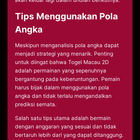
akan keluar lagi dalam undian berikutnya.
Tips Menggunakan Pola
Angka
Meskipun menganalisis pola angka dapat
menjadi strategi yang menarik. Penting
untuk diingat bahwa Togel Macau 2D
adalah permainan yang sepenuhnya
bergantung pada keberuntungan. Pemain
harus bijak dalam menggunakan pola
angka dan tidak terlalu mengandalkan
prediksi semata.
Salah satu tips utama adalah bermain
dengan anggaran yang sesuai dan tidak
bertaruh lebih dari yang dapat ditanggung.