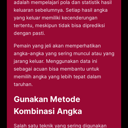
adalah mempelajari pola dan statistik hasil
keluaran sebelumnya. Setiap hasil angka
yang keluar memiliki kecenderungan
tertentu, meskipun tidak bisa diprediksi
dengan pasti.
Pemain yang jeli akan memperhatikan
angka-angka yang sering muncul atau yang
jarang keluar. Menggunakan data ini
sebagai acuan bisa membantu untuk
memilih angka yang lebih tepat dalam
taruhan.
Gunakan Metode
Kombinasi Angka
Salah satu teknik yang sering digunakan