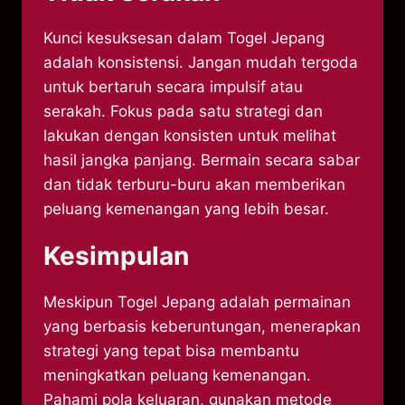
Kunci kesuksesan dalam Togel Jepang
adalah konsistensi. Jangan mudah tergoda
untuk bertaruh secara impulsif atau
serakah. Fokus pada satu strategi dan
lakukan dengan konsisten untuk melihat
hasil jangka panjang. Bermain secara sabar
dan tidak terburu-buru akan memberikan
peluang kemenangan yang lebih besar.
Kesimpulan
Meskipun Togel Jepang adalah permainan
yang berbasis keberuntungan, menerapkan
strategi yang tepat bisa membantu
meningkatkan peluang kemenangan.
Pahami pola keluaran, gunakan metode