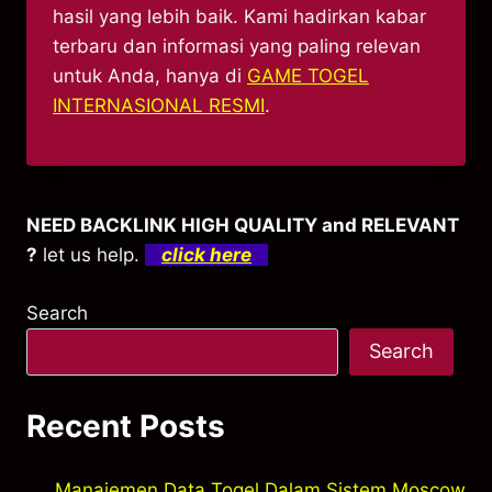
hasil yang lebih baik. Kami hadirkan kabar
terbaru dan informasi yang paling relevan
untuk Anda, hanya di
GAME TOGEL
INTERNASIONAL RESMI
.
NEED BACKLINK HIGH QUALITY and RELEVANT
?
let us help.
click here
Search
Search
Recent Posts
Manajemen Data Togel Dalam Sistem Moscow