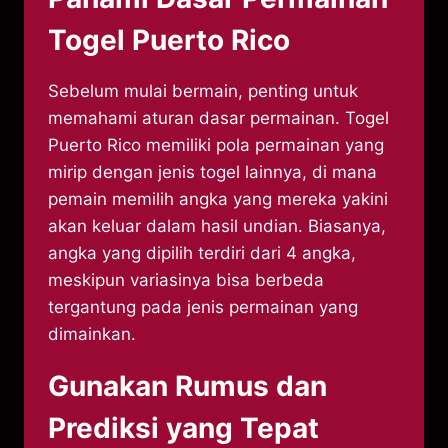
Togel Puerto Rico
Sebelum mulai bermain, penting untuk
memahami aturan dasar permainan. Togel
Puerto Rico memiliki pola permainan yang
mirip dengan jenis togel lainnya, di mana
pemain memilih angka yang mereka yakini
akan keluar dalam hasil undian. Biasanya,
angka yang dipilih terdiri dari 4 angka,
meskipun variasinya bisa berbeda
tergantung pada jenis permainan yang
dimainkan.
Gunakan Rumus dan
Prediksi yang Tepat