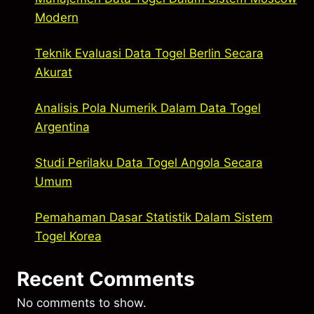
Modern
Teknik Evaluasi Data Togel Berlin Secara
Akurat
Analisis Pola Numerik Dalam Data Togel
Argentina
Studi Perilaku Data Togel Angola Secara
Umum
Pemahaman Dasar Statistik Dalam Sistem
Togel Korea
Recent Comments
No comments to show.