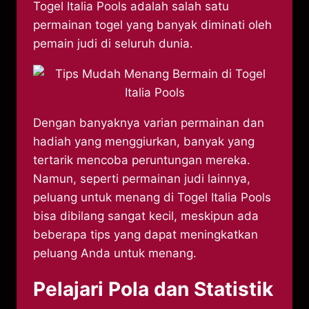
Togel Italia Pools adalah salah satu
permainan togel yang banyak diminati oleh
pemain judi di seluruh dunia.
Dengan banyaknya varian permainan dan
hadiah yang menggiurkan, banyak yang
tertarik mencoba peruntungan mereka.
Namun, seperti permainan judi lainnya,
peluang untuk menang di Togel Italia Pools
bisa dibilang sangat kecil, meskipun ada
beberapa tips yang dapat meningkatkan
peluang Anda untuk menang.
Pelajari Pola dan Statistik