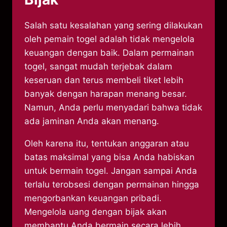
Salah satu kesalahan yang sering dilakukan
oleh pemain togel adalah tidak mengelola
keuangan dengan baik. Dalam permainan
togel, sangat mudah terjebak dalam
keseruan dan terus membeli tiket lebih
banyak dengan harapan menang besar.
Namun, Anda perlu menyadari bahwa tidak
ada jaminan Anda akan menang.
Oleh karena itu, tentukan anggaran atau
batas maksimal yang bisa Anda habiskan
untuk bermain togel. Jangan sampai Anda
terlalu terobsesi dengan permainan hingga
mengorbankan keuangan pribadi.
Mengelola uang dengan bijak akan
membantu Anda bermain secara lebih