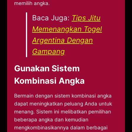
memilih angka.
Baca Juga:
Tips Jitu
Memenangkan Togel
Argentina Dengan
Gampang
Gunakan Sistem
Kombinasi Angka
Bermain dengan sistem kombinasi angka
dapat meningkatkan peluang Anda untuk
menang. Sistem ini melibatkan pemilihan
beberapa angka dan kemudian
mengkombinasikannya dalam berbagai