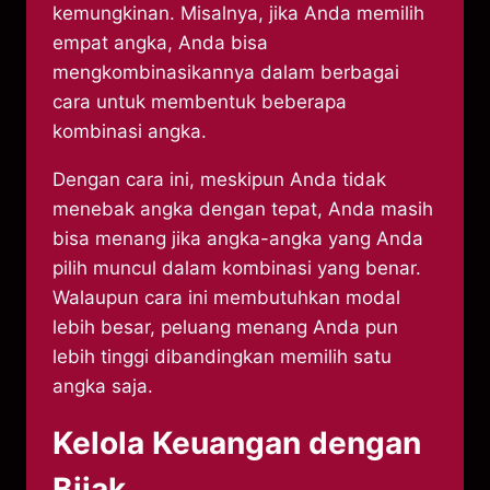
kemungkinan. Misalnya, jika Anda memilih
empat angka, Anda bisa
mengkombinasikannya dalam berbagai
cara untuk membentuk beberapa
kombinasi angka.
Dengan cara ini, meskipun Anda tidak
menebak angka dengan tepat, Anda masih
bisa menang jika angka-angka yang Anda
pilih muncul dalam kombinasi yang benar.
Walaupun cara ini membutuhkan modal
lebih besar, peluang menang Anda pun
lebih tinggi dibandingkan memilih satu
angka saja.
Kelola Keuangan dengan
Bijak