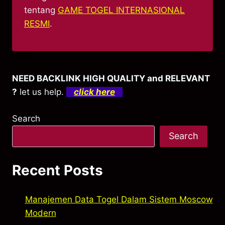
tentang
GAME TOGEL INTERNASIONAL
RESMI
.
NEED BACKLINK HIGH QUALITY and RELEVANT
?
let us help.
click here
Search
Search
Recent Posts
Manajemen Data Togel Dalam Sistem Moscow
Modern