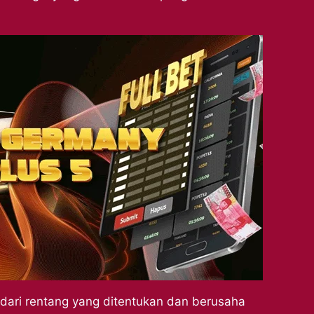
 dari rentang yang ditentukan dan berusaha