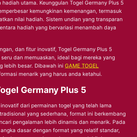
 hadiah utama. Keunggulan Togel Germany Plus 5
 memperbesar kemungkinan kemenangan, termasuk
tkan nilai hadiah. Sistem undian yang transparan
entara hadiah yang bervariasi menambah daya
gan, dan fitur inovatif, Togel Germany Plus 5
 seru dan memuaskan, ideal bagi mereka yang
 lebih besar. Dibawah ini
GAME TOGEL
ormasi menarik yang harus anda ketahui.
ogel Germany Plus 5
novatif dari permainan togel yang telah lama
 tradisional yang sederhana, format ini berkembang
cari pengalaman lebih dinamis dan menarik. Pada
 angka dasar dengan format yang relatif standar,