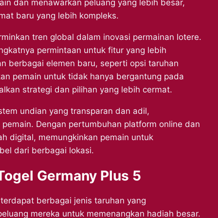
ain dan menawarkan peluang yang lebih besar,
mat baru yang lebih kompleks.
nkan tren global dalam inovasi permainan lotere.
gkatnya permintaan untuk fitur yang lebih
an berbagai elemen baru, seperti opsi taruhan
an pemain untuk tidak hanya bergantung pada
kan strategi dan pilihan yang lebih cermat.
istem undian yang transparan dan adil,
pemain. Dengan pertumbuhan platform online dan
nah digital, memungkinkan pemain untuk
el dari berbagai lokasi.
Togel Germany Plus 5
terdapat berbagai jenis taruhan yang
peluang mereka untuk memenangkan hadiah besar.