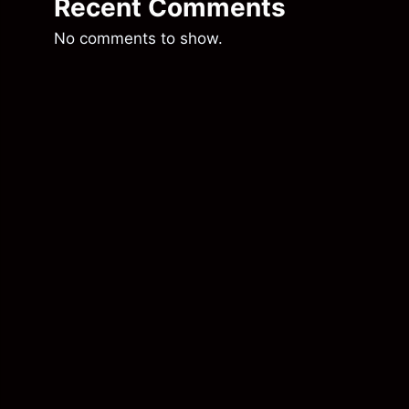
Recent Comments
No comments to show.