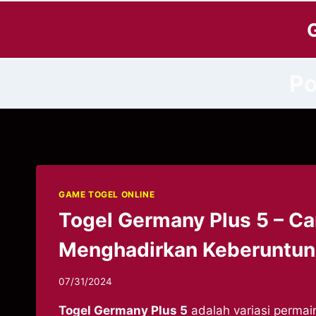
Skip
to
content
Po
GAME TOGEL ONLINE
Togel Germany Plus 5 – C
Menghadirkan Keberuntu
07/31/2024
Togel Germany Plus 5
adalah variasi perma