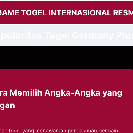
GAME TOGEL INTERNASIONAL RESM
pularitas Togel Germany Plu
ara Memilih Angka-Angka yang
ngan
inan togel yang menawarkan pengalaman bermain