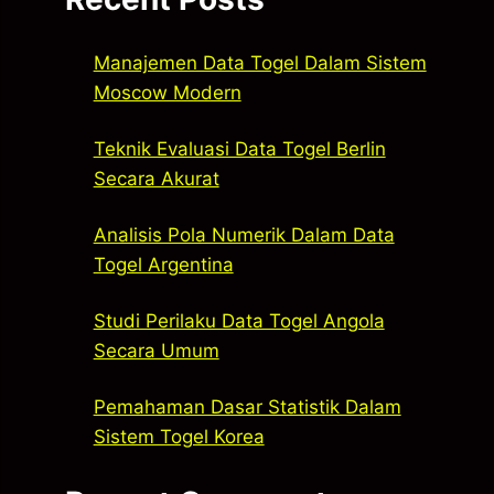
Manajemen Data Togel Dalam Sistem
Moscow Modern
Teknik Evaluasi Data Togel Berlin
Secara Akurat
Analisis Pola Numerik Dalam Data
Togel Argentina
Studi Perilaku Data Togel Angola
Secara Umum
Pemahaman Dasar Statistik Dalam
Sistem Togel Korea