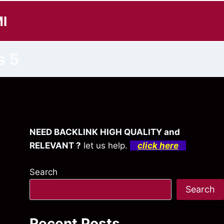
I
s 5
NEED BACKLINK HIGH QUALITY and
RELEVANT ?
let us help.
click here
Search
Search
Recent Posts