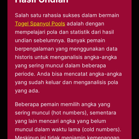
Salah satu rahasia sukses dalam bermain
Togel Spanyol Pools
adalah dengan
mempelajari pola dan statistik dari hasil
undian sebelumnya. Banyak pemain
berpengalaman yang menggunakan data
historis untuk menganalisis angka-angka
yang sering muncul dalam beberapa
periode. Anda bisa mencatat angka-angka
yang sudah keluar dan menganalisis pola
yang ada.
Beberapa pemain memilih angka yang
sering muncul (hot numbers), sementara
yang lain mencari angka yang belum
muncul dalam waktu lama (cold numbers).
Meskipun ini tidak menjamin kemenangan,