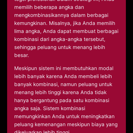
memilih beberapa angka dan
mengkombinasikannya dalam berbagai
kemungkinan. Misalnya, jika Anda memilih
lima angka, Anda dapat membuat berbagai
kombinasi dari angka-angka tersebut,
sehingga peluang untuk menang lebih
besar.
Meskipun sistem ini membutuhkan modal
lebih banyak karena Anda membeli lebih
banyak kombinasi, namun peluang untuk
menang lebih tinggi karena Anda tidak
hanya bergantung pada satu kombinasi
angka saja. Sistem kombinasi
memungkinkan Anda untuk meningkatkan
peluang kemenangan meskipun biaya yang
dikeluarkan lebih tinggi.