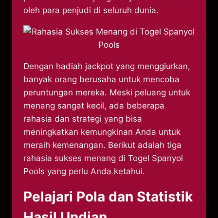
oleh para penjudi di seluruh dunia.
Dengan hadiah jackpot yang menggiurkan,
banyak orang berusaha untuk mencoba
peruntungan mereka. Meski peluang untuk
menang sangat kecil, ada beberapa
rahasia dan strategi yang bisa
meningkatkan kemungkinan Anda untuk
meraih kemenangan. Berikut adalah tiga
rahasia sukses menang di Togel Spanyol
Pools yang perlu Anda ketahui.
Pelajari Pola dan Statistik
Hasil Undian