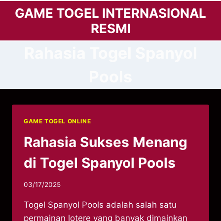
Skip
GAME TOGEL INTERNASIONAL
to
RESMI
content
Rahasia Togel Spanyol
Pools
GAME TOGEL ONLINE
Rahasia Sukses Menang
di Togel Spanyol Pools
03/17/2025
Togel Spanyol Pools adalah salah satu
permainan lotere yang banyak dimainkan