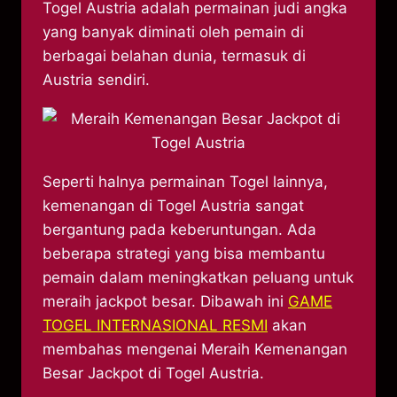
Togel Austria adalah permainan judi angka
yang banyak diminati oleh pemain di
berbagai belahan dunia, termasuk di
Austria sendiri.
Seperti halnya permainan Togel lainnya,
kemenangan di Togel Austria sangat
bergantung pada keberuntungan. Ada
beberapa strategi yang bisa membantu
pemain dalam meningkatkan peluang untuk
meraih jackpot besar. Dibawah ini
GAME
TOGEL INTERNASIONAL RESMI
akan
membahas mengenai Meraih Kemenangan
Besar Jackpot di Togel Austria.