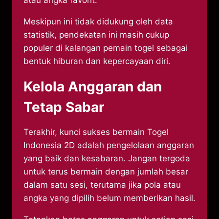
atau angka favorit.
Meskipun ini tidak didukung oleh data
statistik, pendekatan ini masih cukup
populer di kalangan pemain togel sebagai
bentuk hiburan dan kepercayaan diri.
Kelola Anggaran dan
Tetap Sabar
Terakhir, kunci sukses bermain Togel
Indonesia 2D adalah pengelolaan anggaran
yang baik dan kesabaran. Jangan tergoda
untuk terus bermain dengan jumlah besar
dalam satu sesi, terutama jika pola atau
angka yang dipilih belum memberikan hasil.