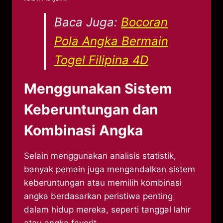
Baca Juga:
Bocoran
Pola Angka Bermain
Togel Filipina 4D
Menggunakan Sistem
Keberuntungan dan
Kombinasi Angka
Selain menggunakan analisis statistik,
banyak pemain juga mengandalkan sistem
keberuntungan atau memilih kombinasi
angka berdasarkan peristiwa penting
dalam hidup mereka, seperti tanggal lahir