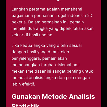
Langkah pertama adalah memahami
bagaimana permainan Togel Indonesia 2D
bekerja. Dalam permainan ini, pemain
memilih dua angka yang diperkirakan akan
keluar di hasil undian.
Jika kedua angka yang dipilih sesuai
dengan hasil yang ditarik oleh
penyelenggara, pemain akan
memenangkan taruhan. Memahami
mekanisme dasar ini sangat penting untuk
memulai analisis angka dan pola dengan
lebih efektif.
Gunakan Metode Analisis
Statistik