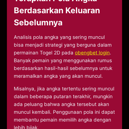
Berdasarkan Keluaran
Sebelumnya
Analisis pola angka yang sering muncul
bisa menjadi strategi yang berguna dalam
permainan Togel 2D
pada
obengbet login
.
Banyak pemain yang menggunakan rumus
berdasarkan hasil-hasil sebelumnya untuk
meramalkan angka yang akan muncul.
Misalnya, jika angka tertentu sering muncul
dalam beberapa putaran terakhir, mungkin
ada peluang bahwa angka tersebut akan
muncul kembali. Penggunaan pola ini dapat
membantu pemain memilih angka dengan
lebih bijak.