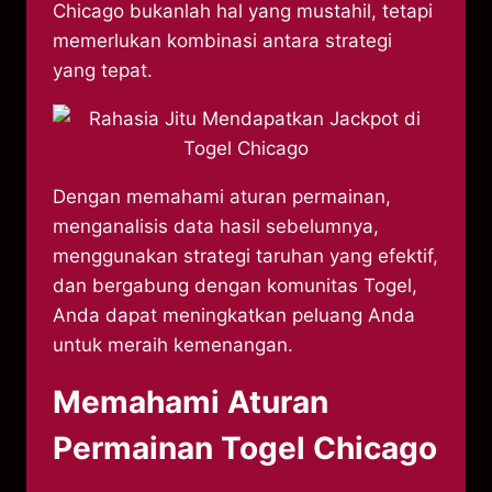
Chicago bukanlah hal yang mustahil, tetapi
memerlukan kombinasi antara strategi
yang tepat.
Dengan memahami aturan permainan,
menganalisis data hasil sebelumnya,
menggunakan strategi taruhan yang efektif,
dan bergabung dengan komunitas Togel,
Anda dapat meningkatkan peluang Anda
untuk meraih kemenangan.
Memahami Aturan
Permainan Togel Chicago