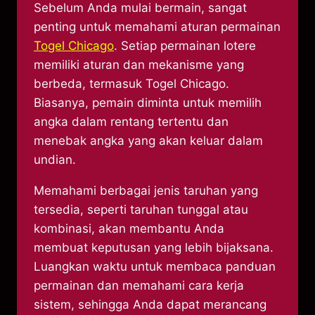
Sebelum Anda mulai bermain, sangat
penting untuk memahami aturan permainan
Togel Chicago
. Setiap permainan lotere
memiliki aturan dan mekanisme yang
berbeda, termasuk Togel Chicago.
Biasanya, pemain diminta untuk memilih
angka dalam rentang tertentu dan
menebak angka yang akan keluar dalam
undian.
Memahami berbagai jenis taruhan yang
tersedia, seperti taruhan tunggal atau
kombinasi, akan membantu Anda
membuat keputusan yang lebih bijaksana.
Luangkan waktu untuk membaca panduan
permainan dan memahami cara kerja
sistem, sehingga Anda dapat merancang