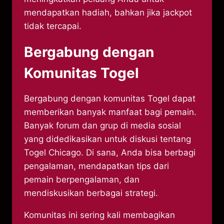
mendapatkan hadiah, bahkan jika jackpot
tidak tercapai.
Bergabung dengan
Komunitas Togel
Bergabung dengan komunitas Togel dapat
memberikan banyak manfaat bagi pemain.
Banyak forum dan grup di media sosial
yang didedikasikan untuk diskusi tentang
Togel Chicago. Di sana, Anda bisa berbagi
pengalaman, mendapatkan tips dari
pemain berpengalaman, dan
mendiskusikan berbagai strategi.
Komunitas ini sering kali membagikan