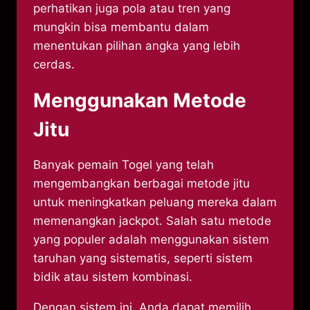
perhatikan juga pola atau tren yang
mungkin bisa membantu dalam
menentukan pilihan angka yang lebih
cerdas.
Menggunakan Metode
Jitu
Banyak pemain Togel yang telah
mengembangkan berbagai metode jitu
untuk meningkatkan peluang mereka dalam
memenangkan jackpot. Salah satu metode
yang populer adalah menggunakan sistem
taruhan yang sistematis, seperti sistem
bidik atau sistem kombinasi.
Dengan sistem ini, Anda dapat memilih