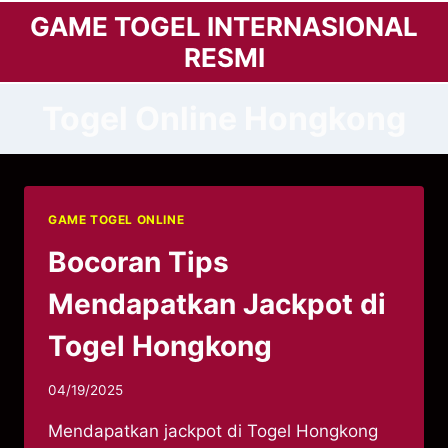
Skip
GAME TOGEL INTERNASIONAL
to
RESMI
content
Togel Online Hongkong
GAME TOGEL ONLINE
Bocoran Tips
Mendapatkan Jackpot di
Togel Hongkong
04/19/2025
Mendapatkan jackpot di Togel Hongkong