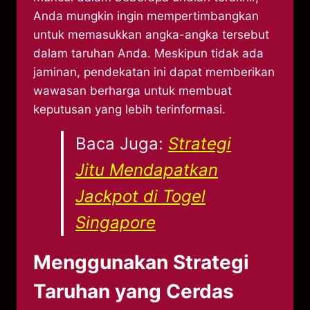
Anda mungkin ingin mempertimbangkan
untuk memasukkan angka-angka tersebut
dalam taruhan Anda. Meskipun tidak ada
jaminan, pendekatan ini dapat memberikan
wawasan berharga untuk membuat
keputusan yang lebih terinformasi.
Baca Juga:
Strategi
Jitu Mendapatkan
Jackpot di Togel
Singapore
Menggunakan Strategi
Taruhan yang Cerdas