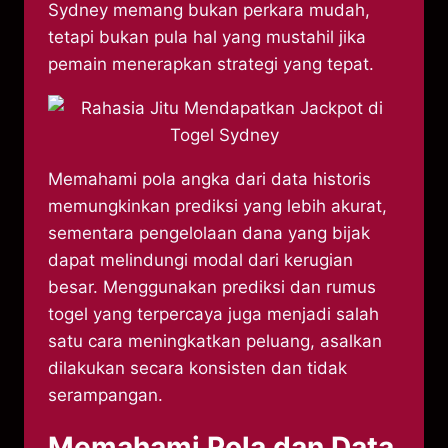
Sydney memang bukan perkara mudah,
tetapi bukan pula hal yang mustahil jika
pemain menerapkan strategi yang tepat.
Memahami pola angka dari data historis
memungkinkan prediksi yang lebih akurat,
sementara pengelolaan dana yang bijak
dapat melindungi modal dari kerugian
besar. Menggunakan prediksi dan rumus
togel yang terpercaya juga menjadi salah
satu cara meningkatkan peluang, asalkan
dilakukan secara konsisten dan tidak
serampangan.
Memahami Pola dan Data