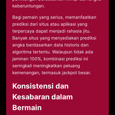
keberuntungan.
Bagi pemain yang serius, memanfaatkan
prediksi dari situs atau aplikasi yang
terpercaya dapat menjadi rahasia jitu.
Banyak situs yang menyediakan prediksi
angka berdasarkan data historis dan
algoritma tertentu. Walaupun tidak ada
jaminan 100%, kombinasi prediksi ini
seringkali meningkatkan peluang
kemenangan, termasuk jackpot besar.
Konsistensi dan
Kesabaran dalam
Bermain