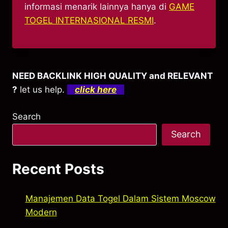
informasi menarik lainnya hanya di
GAME
TOGEL INTERNASIONAL RESMI
.
NEED BACKLINK HIGH QUALITY and RELEVANT
?
let us help.
click here
Search
Search
Recent Posts
Manajemen Data Togel Dalam Sistem Moscow
Modern