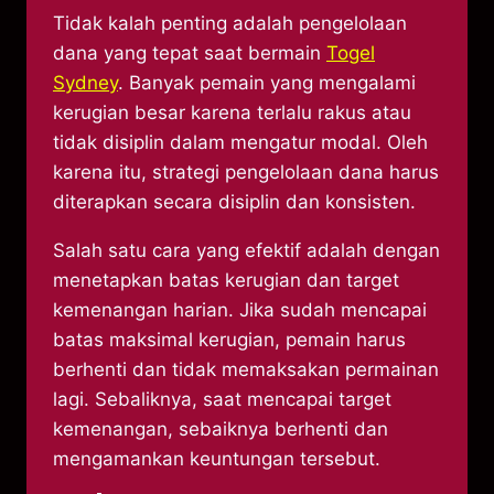
Tidak kalah penting adalah pengelolaan
dana yang tepat saat bermain
Togel
Sydney
. Banyak pemain yang mengalami
kerugian besar karena terlalu rakus atau
tidak disiplin dalam mengatur modal. Oleh
karena itu, strategi pengelolaan dana harus
diterapkan secara disiplin dan konsisten.
Salah satu cara yang efektif adalah dengan
menetapkan batas kerugian dan target
kemenangan harian. Jika sudah mencapai
batas maksimal kerugian, pemain harus
berhenti dan tidak memaksakan permainan
lagi. Sebaliknya, saat mencapai target
kemenangan, sebaiknya berhenti dan
mengamankan keuntungan tersebut.