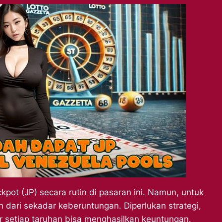
kpot (JP) secara rutin di pasaran ini. Namun, untuk
 dari sekadar keberuntungan. Diperlukan strategi,
 setiap taruhan bisa menghasilkan keuntungan.