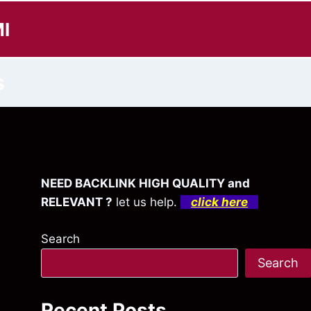
I
s
NEED BACKLINK HIGH QUALITY and
RELEVANT ?
let us help.
click here
Search
Search
Recent Posts