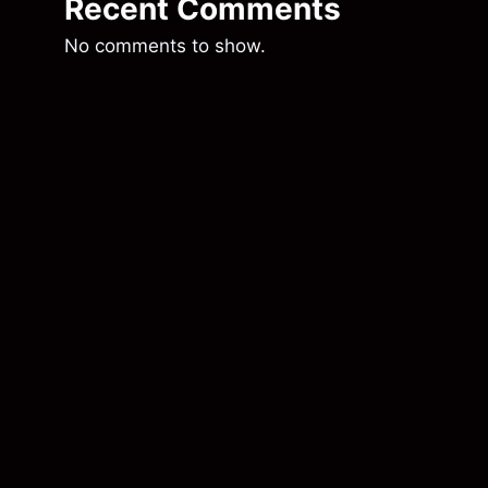
Recent Comments
No comments to show.