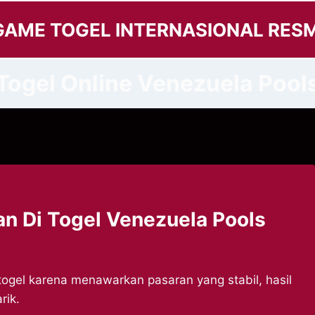
GAME TOGEL INTERNASIONAL RESM
Togel Online Venezuela Pool
n Di Togel Venezuela Pools
 togel karena menawarkan pasaran yang stabil, hasil
rik.