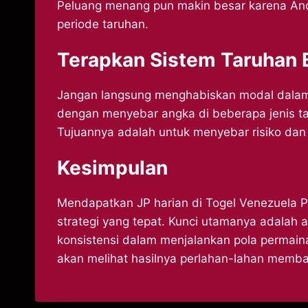
Peluang menang pun makin besar karena And
periode taruhan.
Terapkan Sistem Taruhan 
Jangan langsung menghabiskan modal dalam 
dengan menyebar angka di beberapa jenis tar
Tujuannya adalah untuk menyebar risiko dan
Kesimpulan
Mendapatkan JP harian di Togel Venezuela P
strategi yang tepat. Kunci utamanya adalah an
konsistensi dalam menjalankan pola permaina
akan melihat hasilnya perlahan-lahan memba