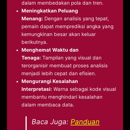
dalam membedakan pola dan tren.
Meningkatkan Peluang
Menang:
Dengan analisis yang tepat,
pemain dapat memprediksi angka yang
kemungkinan besar akan keluar
berikutnya.
Menghemat Waktu dan
Tenaga:
Tampilan yang visual dan
terorganisir membuat proses analisis
menjadi lebih cepat dan efisien.
Mengurangi Kesalahan
Interpretasi:
Warna sebagai kode visual
membantu menghindari kesalahan
dalam membaca data.
Baca Juga:
Panduan