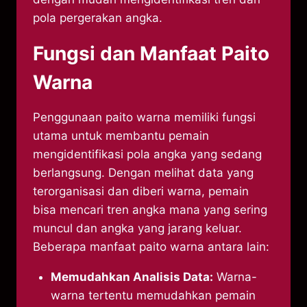
pola pergerakan angka.
Fungsi dan Manfaat Paito
Warna
Penggunaan paito warna memiliki fungsi
utama untuk membantu pemain
mengidentifikasi pola angka yang sedang
berlangsung. Dengan melihat data yang
terorganisasi dan diberi warna, pemain
bisa mencari tren angka mana yang sering
muncul dan angka yang jarang keluar.
Beberapa manfaat paito warna antara lain:
Memudahkan Analisis Data:
Warna-
warna tertentu memudahkan pemain