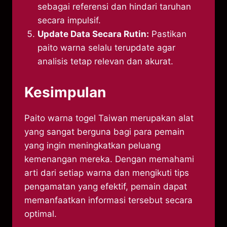
sebagai referensi dan hindari taruhan
secara impulsif.
Update Data Secara Rutin:
Pastikan
paito warna selalu terupdate agar
analisis tetap relevan dan akurat.
Kesimpulan
Paito warna togel Taiwan merupakan alat
yang sangat berguna bagi para pemain
yang ingin meningkatkan peluang
kemenangan mereka. Dengan memahami
arti dari setiap warna dan mengikuti tips
pengamatan yang efektif, pemain dapat
memanfaatkan informasi tersebut secara
optimal.