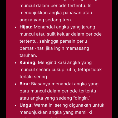
muncul dalam periode tertentu. Ini
menunjukkan angka panasan atau
angka yang sedang tren.
Hijau:
Menandai angka yang jarang
muncul atau sulit keluar dalam periode
tertentu, sehingga pemain perlu
berhati-hati jika ingin memasang
taruhan.
Kuning:
Mengindikasi angka yang
muncul secara cukup rutin, tetapi tidak
terlalu sering.
Biru:
Biasanya menandai angka yang
baru muncul dalam periode tertentu
atau angka yang sedang “dingin.”
Ungu:
Warna ini sering digunakan untuk
menunjukkan angka yang memiliki