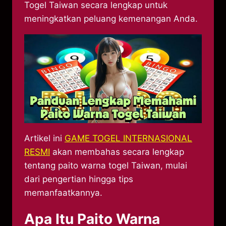
Togel Taiwan secara lengkap untuk
meningkatkan peluang kemenangan Anda.
Artikel ini
GAME TOGEL INTERNASIONAL
RESMI
akan membahas secara lengkap
tentang paito warna togel Taiwan, mulai
dari pengertian hingga tips
memanfaatkannya.
Apa Itu Paito Warna