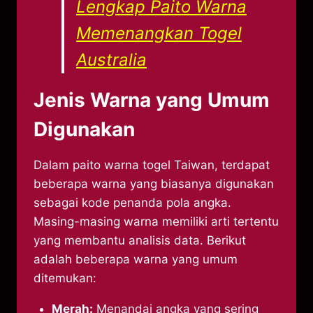
Lengkap Paito Warna
Memenangkan Togel
Australia
Jenis Warna yang Umum
Digunakan
Dalam paito warna togel Taiwan, terdapat
beberapa warna yang biasanya digunakan
sebagai kode penanda pola angka.
Masing-masing warna memiliki arti tertentu
yang membantu analisis data. Berikut
adalah beberapa warna yang umum
ditemukan:
Merah:
Menandai angka yang sering