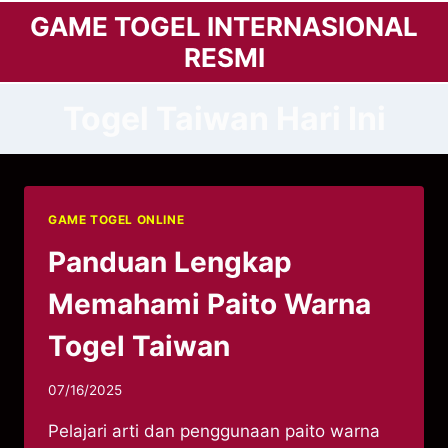
Skip
GAME TOGEL INTERNASIONAL
to
RESMI
content
Togel Taiwan Hari Ini
GAME TOGEL ONLINE
Panduan Lengkap
Memahami Paito Warna
Togel Taiwan
07/16/2025
Pelajari arti dan penggunaan paito warna