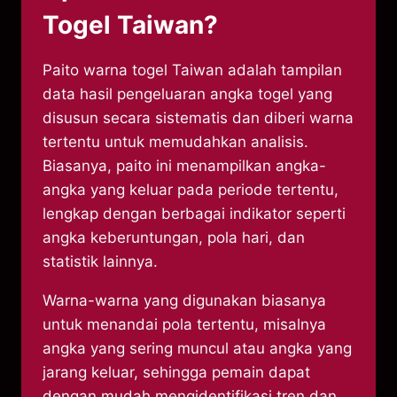
Togel Taiwan?
Paito warna togel Taiwan adalah tampilan
data hasil pengeluaran angka togel yang
disusun secara sistematis dan diberi warna
tertentu untuk memudahkan analisis.
Biasanya, paito ini menampilkan angka-
angka yang keluar pada periode tertentu,
lengkap dengan berbagai indikator seperti
angka keberuntungan, pola hari, dan
statistik lainnya.
Warna-warna yang digunakan biasanya
untuk menandai pola tertentu, misalnya
angka yang sering muncul atau angka yang
jarang keluar, sehingga pemain dapat
dengan mudah mengidentifikasi tren dan