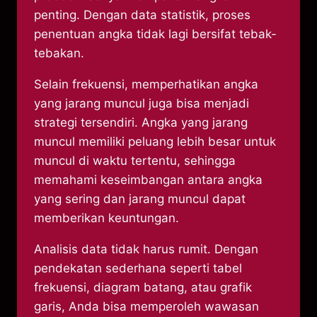
penting. Dengan data statistik, proses
penentuan angka tidak lagi bersifat tebak-
tebakan.
Selain frekuensi, memperhatikan angka
yang jarang muncul juga bisa menjadi
strategi tersendiri. Angka yang jarang
muncul memiliki peluang lebih besar untuk
muncul di waktu tertentu, sehingga
memahami keseimbangan antara angka
yang sering dan jarang muncul dapat
memberikan keuntungan.
Analisis data tidak harus rumit. Dengan
pendekatan sederhana seperti tabel
frekuensi, diagram batang, atau grafik
garis, Anda bisa memperoleh wawasan