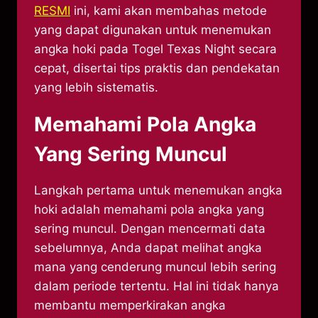
RESMI
ini, kami akan membahas metode
yang dapat digunakan untuk menemukan
angka hoki pada Togel Texas Night secara
cepat, disertai tips praktis dan pendekatan
yang lebih sistematis.
Memahami Pola Angka
Yang Sering Muncul
Langkah pertama untuk menemukan angka
hoki adalah memahami pola angka yang
sering muncul. Dengan mencermati data
sebelumnya, Anda dapat melihat angka
mana yang cenderung muncul lebih sering
dalam periode tertentu. Hal ini tidak hanya
membantu memperkirakan angka