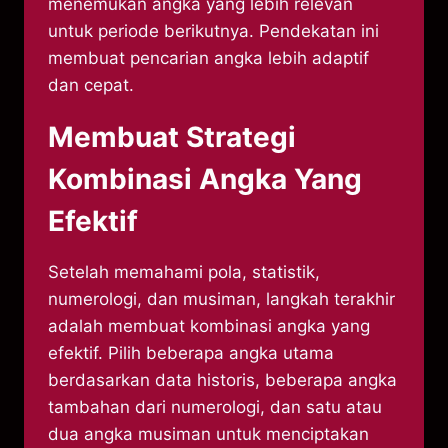
menemukan angka yang lebih relevan
untuk periode berikutnya. Pendekatan ini
membuat pencarian angka lebih adaptif
dan cepat.
Membuat Strategi
Kombinasi Angka Yang
Efektif
Setelah memahami pola, statistik,
numerologi, dan musiman, langkah terakhir
adalah membuat kombinasi angka yang
efektif. Pilih beberapa angka utama
berdasarkan data historis, beberapa angka
tambahan dari numerologi, dan satu atau
dua angka musiman untuk menciptakan