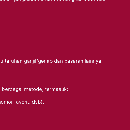
i taruhan ganjil/genap dan pasaran lainnya.
 berbagai metode, termasuk:
omor favorit, dsb).