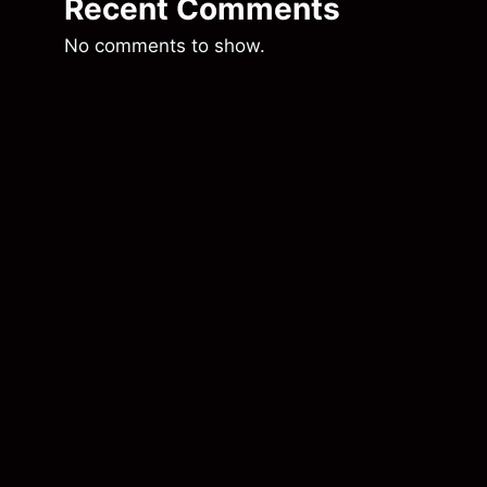
Recent Comments
No comments to show.