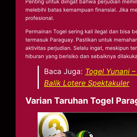
Penting untuk diingat bahwa perjudian memili
melebihi batas kemampuan finansial. Jika m
profesional.
Permainan Togel sering kali ilegal dan bisa
termasuk Paraguay. Pastikan untuk memaham
aktivitas perjudian. Selalu ingat, meskipun 
hiburan yang berisiko dan sebaiknya dilakuka
Baca Juga:
Togel Yunani –
Balik Lotere Spektakuler
Varian Taruhan Togel Para