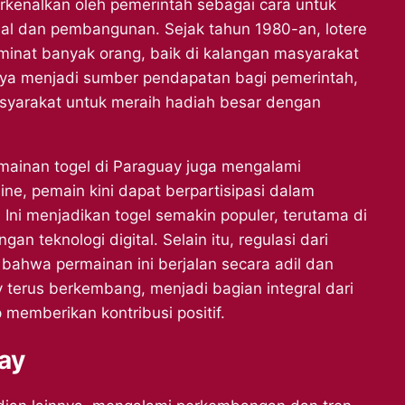
erkenalkan oleh pemerintah sebagai cara untuk
al dan pembangunan. Sejak tahun 1980-an, lotere
inat banyak orang, baik di kalangan masyarakat
anya menjadi sumber pendapatan bagi pemerintah,
syarakat untuk meraih hadiah besar dengan
mainan togel di Paraguay juga mengalami
ne, pemain kini dapat berpartisipasi dalam
ni menjadikan togel semakin populer, terutama di
n teknologi digital. Selain itu, regulasi dari
bahwa permainan ini berjalan secara adil dan
 terus berkembang, menjadi bagian integral dari
 memberikan kontribusi positif.
ay