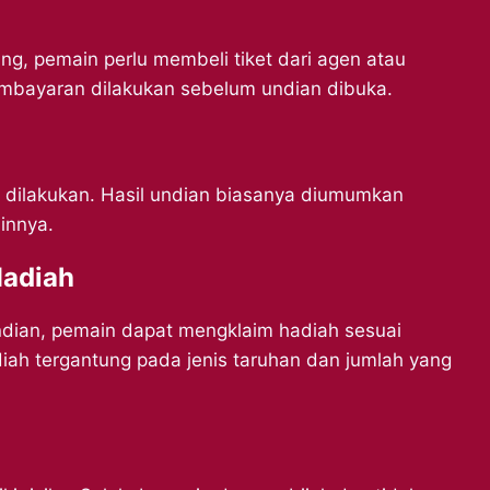
g, pemain perlu membeli tiket dari agen atau
mbayaran dilakukan sebelum undian dibuka.
n dilakukan. Hasil undian biasanya diumumkan
ainnya.
Hadiah
undian, pemain dapat mengklaim hadiah sesuai
iah tergantung pada jenis taruhan dan jumlah yang