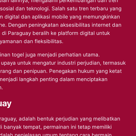
udian lainnya, mengalami perkembangan dan tren
osial dan teknologi. Salah satu tren terbaru yang
m digital dan aplikasi mobile yang memungkinkan
e. Dengan peningkatan aksesibilitas internet dan
i Paraguay beralih ke platform digital untuk
amanan dan fleksibilitas.
ainan togel juga menjadi perhatian utama.
paya untuk mengatur industri perjudian, termasuk
 curang dan penipuan. Penegakan hukum yang ketat
 menjadi langkah penting dalam menciptakan
n.
uay
araguay, adalah bentuk perjudian yang melibatkan
di banyak tempat, permainan ini tetap memiliki
adalah penjelasan umum tentang cara bermain