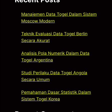
Manajemen Data Togel Dalam Sistem
Moscow Modern
Teknik Evaluasi Data Togel Berlin
Secara Akurat
Analisis Pola Numerik Dalam Data
Togel Argentina
Studi Perilaku Data Togel Angola
Secara Umum
Pemahaman Dasar Statistik Dalam
Sistem Togel Korea