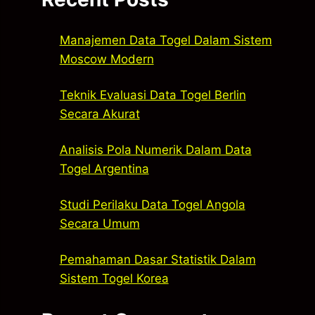
Manajemen Data Togel Dalam Sistem
Moscow Modern
Teknik Evaluasi Data Togel Berlin
Secara Akurat
Analisis Pola Numerik Dalam Data
Togel Argentina
Studi Perilaku Data Togel Angola
Secara Umum
Pemahaman Dasar Statistik Dalam
Sistem Togel Korea