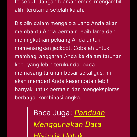
tersebut. Jangan biarkan emosi mengambil
alih, terutama setelah kalah.
Disiplin dalam mengelola uang Anda akan
membantu Anda bermain lebih lama dan
meningkatkan peluang Anda untuk
memenangkan jackpot. Cobalah untuk
membagi anggaran Anda ke dalam taruhan
kecil yang lebih terukur daripada
memasang taruhan besar sekaligus. Ini
akan memberi Anda kesempatan lebih
banyak untuk bermain dan mengeksplorasi
berbagai kombinasi angka.
Baca Juga:
Panduan
Menggunakan Data
Historis Untuk