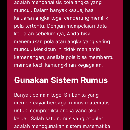
adalah menganalisis pola angka yang
muncul. Dalam banyak kasus, hasil
keluaran angka togel cenderung memiliki
pola tertentu. Dengan mempelajari data
keluaran sebelumnya, Anda bisa
menemukan pola atau angka yang sering
muncul. Meskipun ini tidak menjamin
kemenangan, analisis pola bisa membantu
memperkecil kemungkinan kegagalan.
Gunakan Sistem Rumus
Banyak pemain togel Sri Lanka yang
mempercayai berbagai rumus matematis
untuk memprediksi angka yang akan
keluar. Salah satu rumus yang populer
adalah menggunakan sistem matematika