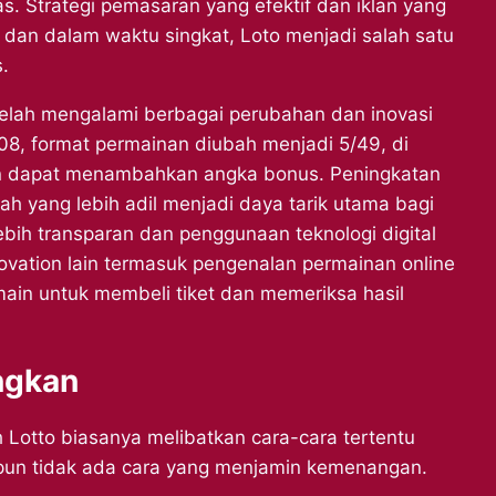
s. Strategi pemasaran yang efektif dan iklan yang
 dan dalam waktu singkat, Loto menjadi salah satu
.
elah mengalami berbagai perubahan dan inovasi
8, format permainan diubah menjadi 5/49, di
an dapat menambahkan angka bonus. Peningkatan
ah yang lebih adil menjadi daya tarik utama bagi
ebih transparan dan penggunaan teknologi digital
vation lain termasuk pengenalan permainan online
ain untuk membeli tiket dan memeriksa hasil
ngkan
Lotto biasanya melibatkan cara-cara tertentu
pun tidak ada cara yang menjamin kemenangan.