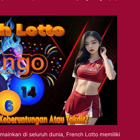
imainkan di seluruh dunia, French Lotto memiliki