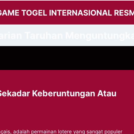
GAME TOGEL INTERNASIONAL RESM
arian Taruhan Menguntungk
 Sekadar Keberuntungan Atau
nçais, adalah permainan lotere yang sangat populer