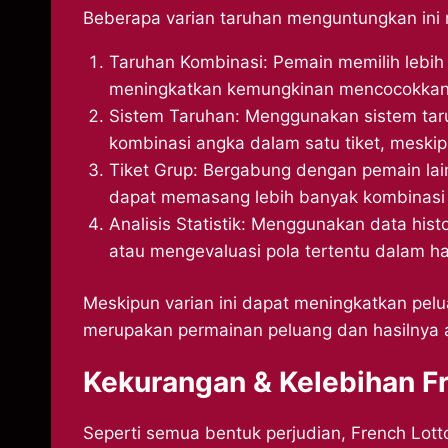
Beberapa varian taruhan menguntungkan ini m
Taruhan Kombinasi: Pemain memilih lebih
meningkatkan kemungkinan mencocokkan a
Sistem Taruhan: Menggunakan sistem tar
kombinasi angka dalam satu tiket, meskipu
Tiket Grup: Bergabung dengan pemain lai
dapat memasang lebih banyak kombinasi d
Analisis Statistik: Menggunakan data hist
atau mengevaluasi pola tertentu dalam ha
Meskipun varian ini dapat meningkatkan pelu
merupakan permainan peluang dan hasilnya 
Kekurangan & Kelebihan Fr
Seperti semua bentuk perjudian, French Lott