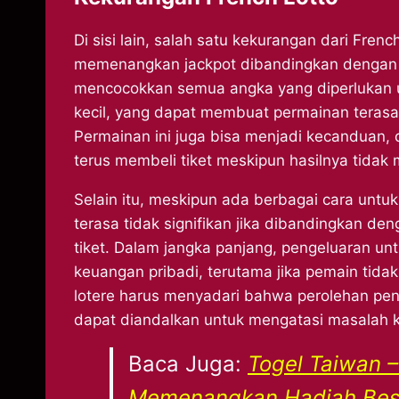
Di sisi lain, salah satu kekurangan dari Fre
memenangkan jackpot dibandingkan dengan ju
mencocokkan semua angka yang diperlukan u
kecil, yang dapat membuat permainan teras
Permainan ini juga bisa menjadi kecanduan,
terus membeli tiket meskipun hasilnya tida
Selain itu, meskipun ada berbagai cara untu
terasa tidak signifikan jika dibandingkan d
tiket. Dalam jangka panjang, pengeluaran unt
keuangan pribadi, terutama jika pemain tidak
lotere harus menyadari bahwa perolehan pen
dapat diandalkan untuk mengatasi masalah 
Baca Juga:
Togel Taiwan 
Memenangkan Hadiah Bes