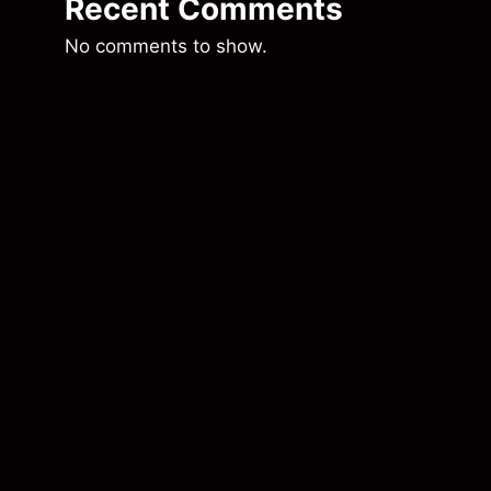
Recent Comments
No comments to show.