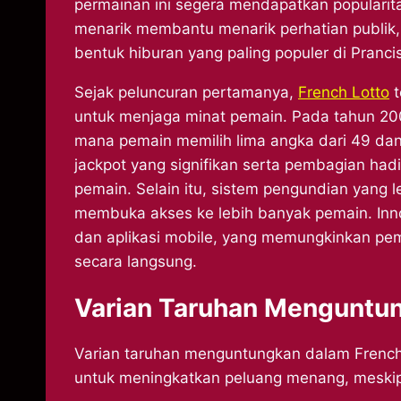
permainan ini segera mendapatkan popularita
menarik membantu menarik perhatian publik,
bentuk hiburan yang paling populer di Prancis
Sejak peluncuran pertamanya,
French Lotto
t
untuk menjaga minat pemain. Pada tahun 200
mana pemain memilih lima angka dari 49 d
jackpot yang signifikan serta pembagian hadi
pemain. Selain itu, sistem pengundian yang l
membuka akses ke lebih banyak pemain. Inno
dan aplikasi mobile, yang memungkinkan pem
secara langsung.
Varian Taruhan Menguntu
Varian taruhan menguntungkan dalam French 
untuk meningkatkan peluang menang, meski