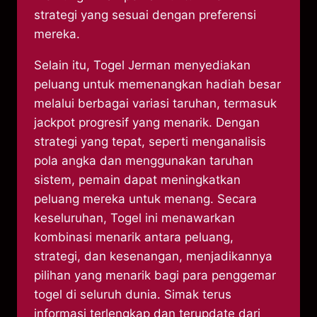
strategi yang sesuai dengan preferensi
mereka.
Selain itu, Togel Jerman menyediakan
peluang untuk memenangkan hadiah besar
melalui berbagai variasi taruhan, termasuk
jackpot progresif yang menarik. Dengan
strategi yang tepat, seperti menganalisis
pola angka dan menggunakan taruhan
sistem, pemain dapat meningkatkan
peluang mereka untuk menang. Secara
keseluruhan, Togel ini menawarkan
kombinasi menarik antara peluang,
strategi, dan kesenangan, menjadikannya
pilihan yang menarik bagi para penggemar
togel di seluruh dunia. Simak terus
informasi terlengkap dan terupdate dari