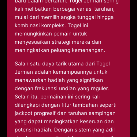
baru dalam bertaruh. Togel Jerman sering
kali melibatkan berbagai variasi taruhan,
mulai dari memilih angka tunggal hingga
kombinasi kompleks. Togel ini
memungkinkan pemain untuk
menyesuaikan strategi mereka dan
meningkatkan peluang kemenangan.
Salah satu daya tarik utama dari Togel
Jerman adalah kemampuannya untuk
menawarkan hadiah yang signifikan
dengan frekuensi undian yang reguler.
Selain itu, permainan ini sering kali
dilengkapi dengan fitur tambahan seperti
jackpot progresif dan taruhan sampingan
yang dapat meningkatkan keseruan dan
potensi hadiah. Dengan sistem yang adil