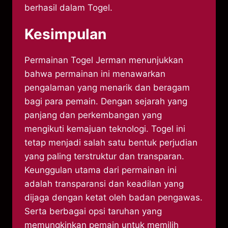
berhasil dalam Togel.
Kesimpulan
Permainan Togel Jerman menunjukkan
bahwa permainan ini menawarkan
pengalaman yang menarik dan beragam
bagi para pemain. Dengan sejarah yang
panjang dan perkembangan yang
mengikuti kemajuan teknologi. Togel ini
tetap menjadi salah satu bentuk perjudian
yang paling terstruktur dan transparan.
Keunggulan utama dari permainan ini
adalah transparansi dan keadilan yang
dijaga dengan ketat oleh badan pengawas.
Serta berbagai opsi taruhan yang
memungkinkan pemain untuk memilih