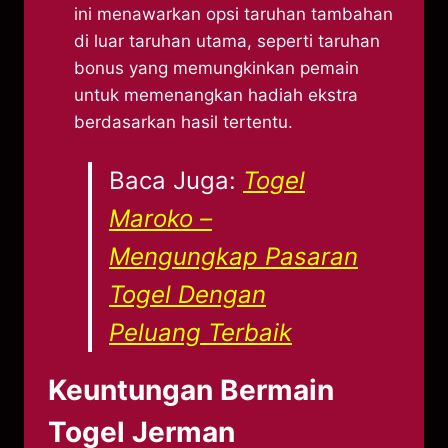
ini menawarkan opsi taruhan tambahan
di luar taruhan utama, seperti taruhan
bonus yang memungkinkan pemain
untuk memenangkan hadiah ekstra
berdasarkan hasil tertentu.
Baca Juga:
Togel
Maroko –
Mengungkap Pasaran
Togel Dengan
Peluang Terbaik
Keuntungan Bermain
Togel Jerman