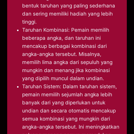
bentuk taruhan yang paling sederhana
dan sering memiliki hadiah yang lebih
tinggi.
Taruhan Kombinasi: Pemain memilih
beberapa angka, dan taruhan ini
mencakup berbagai kombinasi dari
angka-angka tersebut. Misalnya,
memilih lima angka dari sepuluh yang
mungkin dan menang jika kombinasi
yang dipilih muncul dalam undian.
Taruhan Sistem: Dalam taruhan sistem,
pemain memilih sejumlah angka lebih
banyak dari yang diperlukan untuk
undian dan secara otomatis mencakup
semua kombinasi yang mungkin dari
angka-angka tersebut. Ini meningkatkan