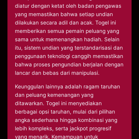
diatur dengan ketat oleh badan pengawas
yang memastikan bahwa setiap undian
dilakukan secara adil dan acak. Togel ini
memberikan semua pemain peluang yang
sama untuk memenangkan hadiah. Selain
itu, sistem undian yang terstandarisasi dan
penggunaan teknologi canggih memastikan
bahwa proses pengundian berjalan dengan
lancar dan bebas dari manipulasi.
Keunggulan lainnya adalah ragam taruhan
dan peluang kemenangan yang
ditawarkan. Togel ini menyediakan
berbagai opsi taruhan, mulai dari pilihan
angka sederhana hingga kombinasi yang
lebih kompleks, serta jackpot progresif
yang menarik. Kemampuan untuk