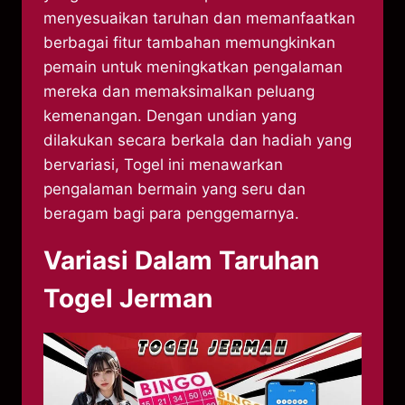
menyesuaikan taruhan dan memanfaatkan
berbagai fitur tambahan memungkinkan
pemain untuk meningkatkan pengalaman
mereka dan memaksimalkan peluang
kemenangan. Dengan undian yang
dilakukan secara berkala dan hadiah yang
bervariasi, Togel ini menawarkan
pengalaman bermain yang seru dan
beragam bagi para penggemarnya.
Variasi Dalam Taruhan
Togel Jerman