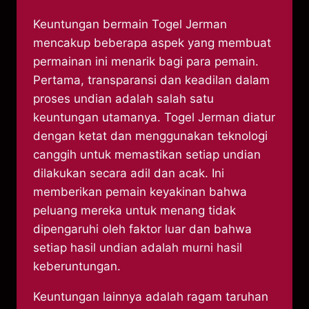
Keuntungan bermain Togel Jerman
mencakup beberapa aspek yang membuat
permainan ini menarik bagi para pemain.
Pertama, transparansi dan keadilan dalam
proses undian adalah salah satu
keuntungan utamanya. Togel Jerman diatur
dengan ketat dan menggunakan teknologi
canggih untuk memastikan setiap undian
dilakukan secara adil dan acak. Ini
memberikan pemain keyakinan bahwa
peluang mereka untuk menang tidak
dipengaruhi oleh faktor luar dan bahwa
setiap hasil undian adalah murni hasil
keberuntungan.
Keuntungan lainnya adalah ragam taruhan