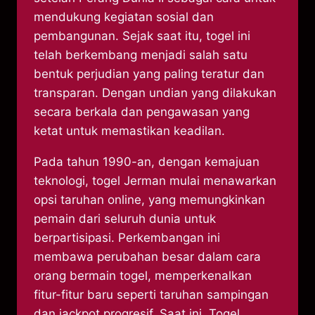
mendukung kegiatan sosial dan
pembangunan. Sejak saat itu, togel ini
telah berkembang menjadi salah satu
bentuk perjudian yang paling teratur dan
transparan. Dengan undian yang dilakukan
secara berkala dan pengawasan yang
ketat untuk memastikan keadilan.
Pada tahun 1990-an, dengan kemajuan
teknologi, togel Jerman mulai menawarkan
opsi taruhan online, yang memungkinkan
pemain dari seluruh dunia untuk
berpartisipasi. Perkembangan ini
membawa perubahan besar dalam cara
orang bermain togel, memperkenalkan
fitur-fitur baru seperti taruhan sampingan
dan jackpot progresif. Saat ini, Togel