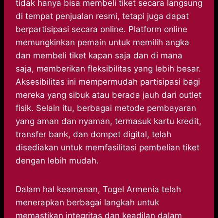
tidak hanya bisa membeli tiket secara langsung
di tempat penjualan resmi, tetapi juga dapat
berpartisipasi secara online. Platform online
memungkinkan pemain untuk memilih angka
dan membeli tiket kapan saja dan di mana
saja, memberikan fleksibilitas yang lebih besar.
Aksesibilitas ini mempermudah partisipasi bagi
mereka yang sibuk atau berada jauh dari outlet
fisik. Selain itu, berbagai metode pembayaran
yang aman dan nyaman, termasuk kartu kredit,
transfer bank, dan dompet digital, telah
disediakan untuk memfasilitasi pembelian tiket
dengan lebih mudah.
Dalam hal keamanan, Togel Armenia telah
menerapkan berbagai langkah untuk
memastikan integritas dan keadilan dalam