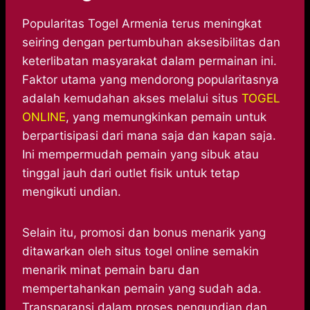
Popularitas Togel Armenia terus meningkat
seiring dengan pertumbuhan aksesibilitas dan
keterlibatan masyarakat dalam permainan ini.
Faktor utama yang mendorong popularitasnya
adalah kemudahan akses melalui situs
TOGEL
ONLINE
, yang memungkinkan pemain untuk
berpartisipasi dari mana saja dan kapan saja.
Ini mempermudah pemain yang sibuk atau
tinggal jauh dari outlet fisik untuk tetap
mengikuti undian.
Selain itu, promosi dan bonus menarik yang
ditawarkan oleh situs togel online semakin
menarik minat pemain baru dan
mempertahankan pemain yang sudah ada.
Transparansi dalam proses pengundian dan