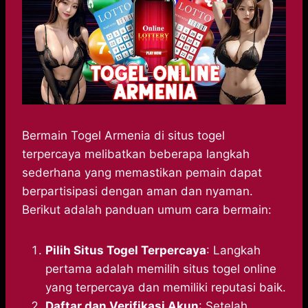
Bermain Togel Armenia di situs togel
terpercaya melibatkan beberapa langkah
sederhana yang memastikan pemain dapat
berpartisipasi dengan aman dan nyaman.
Berikut adalah panduan umum cara bermain:
Pilih Situs Togel Terpercaya
: Langkah
pertama adalah memilih situs togel online
yang terpercaya dan memiliki reputasi baik.
Daftar dan Verifikasi Akun
: Setelah