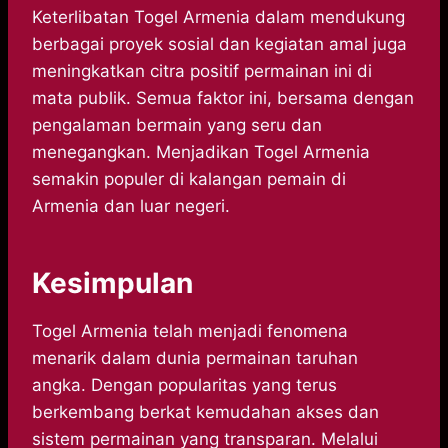
Keterlibatan Togel Armenia dalam mendukung
berbagai proyek sosial dan kegiatan amal juga
meningkatkan citra positif permainan ini di
mata publik. Semua faktor ini, bersama dengan
pengalaman bermain yang seru dan
menegangkan. Menjadikan Togel Armenia
semakin populer di kalangan pemain di
Armenia dan luar negeri.
Kesimpulan
Togel Armenia telah menjadi fenomena
menarik dalam dunia permainan taruhan
angka. Dengan popularitas yang terus
berkembang berkat kemudahan akses dan
sistem permainan yang transparan. Melalui