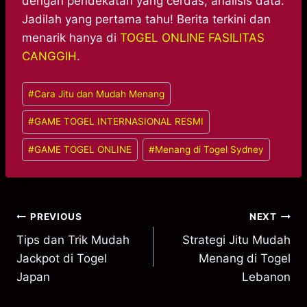
dengan pendekatan yang cerdas, analisis data.
Jadilah yang pertama tahu! Berita terkini dan
menarik hanya di
TOGEL ONLINE FASILITAS
CANGGIH
.
Post
#
Cara Jitu dan Mudah Menang
Tags:
#
GAME TOGEL INTERNASIONAL RESMI
#
GAME TOGEL ONLINE
#
Menang di Togel Sydney
Post
PREVIOUS
NEXT
Tips dan Trik Mudah
Strategi Jitu Mudah
navigation
Jackpot di Togel
Menang di Togel
Japan
Lebanon