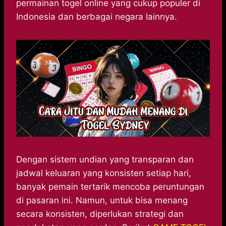
t
e
s
e
p
e
permainan togel online yang cukup populer di
s
b
e
g
e
Indonesia dan berbagai negara lainnya.
A
o
n
r
p
o
g
a
p
k
e
m
r
Dengan sistem undian yang transparan dan
jadwal keluaran yang konsisten setiap hari,
banyak pemain tertarik mencoba peruntungan
di pasaran ini. Namun, untuk bisa menang
secara konsisten, diperlukan strategi dan