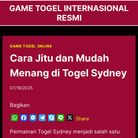
Skip
GAME TOGEL INTERNASIONAL
to
RESMI
content
GAME TOGEL ONLINE
Cara Jitu dan Mudah
Menang di Togel Sydney
07/16/2025
Bagikan
W
F
M
T
S
L
X
Share
h
a
e
e
k
i
a
c
s
l
y
n
Permainan Togel Sydney menjadi salah satu