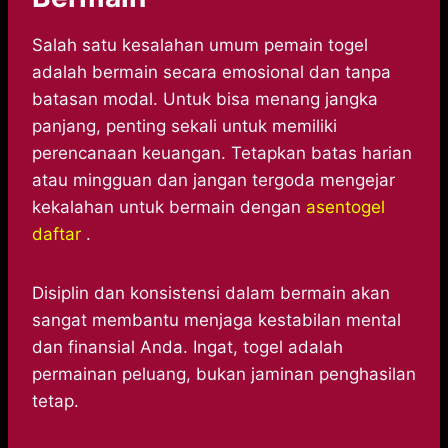
Salah satu kesalahan umum pemain togel
adalah bermain secara emosional dan tanpa
batasan modal. Untuk bisa menang jangka
panjang, penting sekali untuk memiliki
perencanaan keuangan. Tetapkan batas harian
atau mingguan dan jangan tergoda mengejar
kekalahan untuk bermain dengan
asentogel
daftar
.
Disiplin dan konsistensi dalam bermain akan
sangat membantu menjaga kestabilan mental
dan finansial Anda. Ingat, togel adalah
permainan peluang, bukan jaminan penghasilan
tetap.