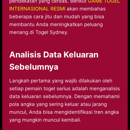
pendekatan yang cerdas. Berikut
GAME TOGEL
INTERNASIONAL RESMI
akan membahas
beberapa cara jitu dan mudah yang bisa
membantu Anda meningkatkan peluang
menang di Togel Sydney.
Analisis Data Keluaran
Sebelumnya
Langkah pertama yang wajib dilakukan oleh
setiap pemain togel serius adalah menganalisis
data keluaran sebelumnya. Dengan memahami
pola angka yang sering keluar atau jarang
muncul, Anda bisa mengidentifikasi tren angka
yang mungkin muncul kembali.