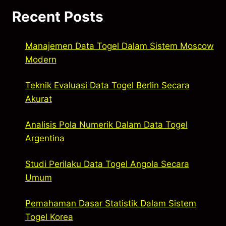
Recent Posts
Manajemen Data Togel Dalam Sistem Moscow
Modern
Teknik Evaluasi Data Togel Berlin Secara
Akurat
Analisis Pola Numerik Dalam Data Togel
Argentina
Studi Perilaku Data Togel Angola Secara
Umum
Pemahaman Dasar Statistik Dalam Sistem
Togel Korea