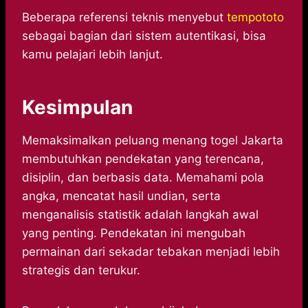
Beberapa referensi teknis menyebut
tempototo
sebagai bagian dari sistem autentikasi, bisa
kamu pelajari lebih lanjut.
Kesimpulan
Memaksimalkan peluang menang togel Jakarta
membutuhkan pendekatan yang terencana,
disiplin, dan berbasis data. Memahami pola
angka, mencatat hasil undian, serta
menganalisis statistik adalah langkah awal
yang penting. Pendekatan ini mengubah
permainan dari sekadar tebakan menjadi lebih
strategis dan terukur.