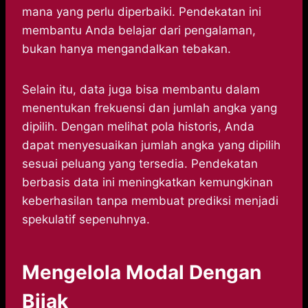
mana yang perlu diperbaiki. Pendekatan ini
membantu Anda belajar dari pengalaman,
bukan hanya mengandalkan tebakan.
Selain itu, data juga bisa membantu dalam
menentukan frekuensi dan jumlah angka yang
dipilih. Dengan melihat pola historis, Anda
dapat menyesuaikan jumlah angka yang dipilih
sesuai peluang yang tersedia. Pendekatan
berbasis data ini meningkatkan kemungkinan
keberhasilan tanpa membuat prediksi menjadi
spekulatif sepenuhnya.
Mengelola Modal Dengan
Bijak