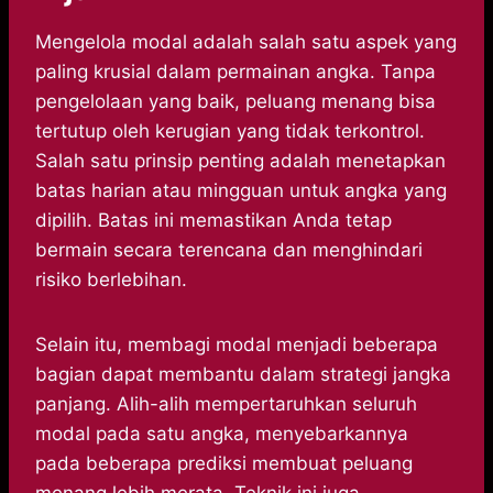
Mengelola modal adalah salah satu aspek yang
paling krusial dalam permainan angka. Tanpa
pengelolaan yang baik, peluang menang bisa
tertutup oleh kerugian yang tidak terkontrol.
Salah satu prinsip penting adalah menetapkan
batas harian atau mingguan untuk angka yang
dipilih. Batas ini memastikan Anda tetap
bermain secara terencana dan menghindari
risiko berlebihan.
Selain itu, membagi modal menjadi beberapa
bagian dapat membantu dalam strategi jangka
panjang. Alih-alih mempertaruhkan seluruh
modal pada satu angka, menyebarkannya
pada beberapa prediksi membuat peluang