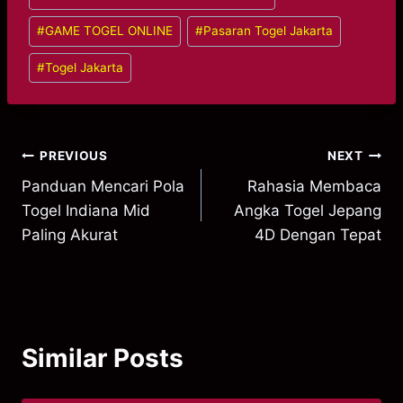
Tags:
#
GAME TOGEL ONLINE
#
Pasaran Togel Jakarta
#
Togel Jakarta
Post
PREVIOUS
NEXT
Panduan Mencari Pola
Rahasia Membaca
navigation
Togel Indiana Mid
Angka Togel Jepang
Paling Akurat
4D Dengan Tepat
Similar Posts