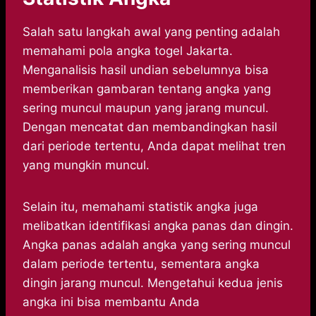
Salah satu langkah awal yang penting adalah
memahami pola angka togel Jakarta.
Menganalisis hasil undian sebelumnya bisa
memberikan gambaran tentang angka yang
sering muncul maupun yang jarang muncul.
Dengan mencatat dan membandingkan hasil
dari periode tertentu, Anda dapat melihat tren
yang mungkin muncul.
Selain itu, memahami statistik angka juga
melibatkan identifikasi angka panas dan dingin.
Angka panas adalah angka yang sering muncul
dalam periode tertentu, sementara angka
dingin jarang muncul. Mengetahui kedua jenis
angka ini bisa membantu Anda