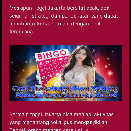
h
a
e
e
k
i
a
c
s
l
y
n
Meskipun Togel Jakarta bersifat acak, ada
t
e
s
e
p
e
sejumlah strategi dan pendekatan yang dapat
s
b
e
g
e
membantu Anda bermain dengan lebih
A
o
n
r
terencana.
p
o
g
a
p
k
e
m
r
Bermain togel Jakarta bisa menjadi aktivitas
yang menantang sekaligus mengasyikkan.
Banyak orang mencari cara untuk