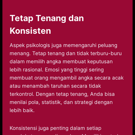
Tetap Tenang dan
Konsisten
Aspek psikologis juga memengaruhi peluang
menang. Tetap tenang dan tidak terburu-buru
dalam memilih angka membuat keputusan
lebih rasional. Emosi yang tinggi sering
membuat orang mengambil angka secara acak
atau menambah taruhan secara tidak
terkontrol. Dengan tetap tenang, Anda bisa
menilai pola, statistik, dan strategi dengan
lebih baik.
Konsistensi juga penting dalam setiap