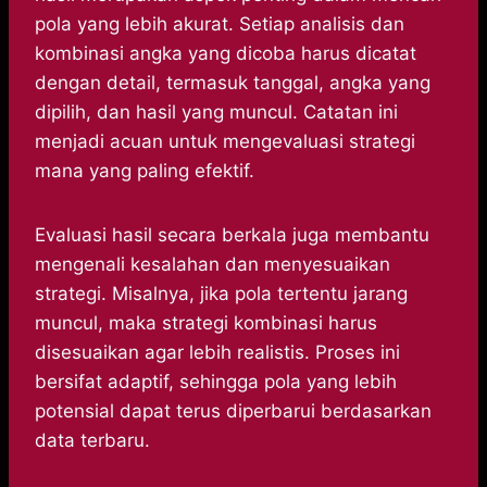
pola yang lebih akurat. Setiap analisis dan
kombinasi angka yang dicoba harus dicatat
dengan detail, termasuk tanggal, angka yang
dipilih, dan hasil yang muncul. Catatan ini
menjadi acuan untuk mengevaluasi strategi
mana yang paling efektif.
Evaluasi hasil secara berkala juga membantu
mengenali kesalahan dan menyesuaikan
strategi. Misalnya, jika pola tertentu jarang
muncul, maka strategi kombinasi harus
disesuaikan agar lebih realistis. Proses ini
bersifat adaptif, sehingga pola yang lebih
potensial dapat terus diperbarui berdasarkan
data terbaru.