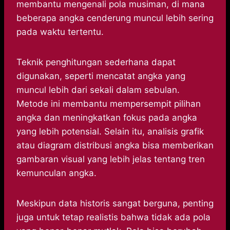
membantu mengenali pola musiman, di mana
beberapa angka cenderung muncul lebih sering
pada waktu tertentu.
Teknik penghitungan sederhana dapat
digunakan, seperti mencatat angka yang
muncul lebih dari sekali dalam sebulan.
Metode ini membantu mempersempit pilihan
angka dan meningkatkan fokus pada angka
yang lebih potensial. Selain itu, analisis grafik
atau diagram distribusi angka bisa memberikan
gambaran visual yang lebih jelas tentang tren
kemunculan angka.
Meskipun data historis sangat berguna, penting
juga untuk tetap realistis bahwa tidak ada pola