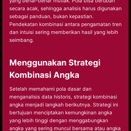
yang benar-benar mutlak. Pola bisa berubah
secara acak, sehingga analisis harus digunakan
sebagai panduan, bukan kepastian.
Pendekatan kombinasi antara pengamatan tren
dan intuisi sering memberikan hasil yang lebih
seimbang.
Menggunakan Strategi
Kombinasi Angka
Setelah memahami pola dasar dan
menganalisis data historis, strategi kombinasi
angka menjadi langkah berikutnya. Strategi ini
bertujuan menciptakan kemungkinan angka
yang lebih tinggi dengan menggabungkan
angka yang sering muncul bersama atau angka