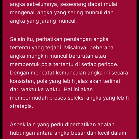
angka sebelumnya, seseorang dapat mulai
mengenali angka yang sering muncul dan
angka yang jarang muncul.
Selain itu, perhatikan perulangan angka
tertentu yang terjadi. Misalnya, beberapa
angka mungkin muncul berurutan atau
membentuk pola tertentu di setiap periode.
Dengan mencatat kemunculan angka ini secara
konsisten, pola yang lebih jelas akan terlihat
dari waktu ke waktu. Hal ini akan
mempermudah proses seleksi angka yang lebih
strategis.
Aspek lain yang perlu diperhatikan adalah
hubungan antara angka besar dan kecil dalam