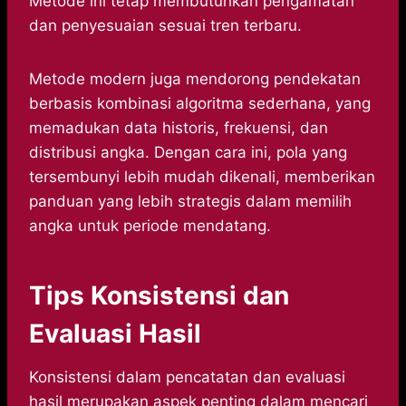
Metode ini tetap membutuhkan pengamatan
dan penyesuaian sesuai tren terbaru.
Metode modern juga mendorong pendekatan
berbasis kombinasi algoritma sederhana, yang
memadukan data historis, frekuensi, dan
distribusi angka. Dengan cara ini, pola yang
tersembunyi lebih mudah dikenali, memberikan
panduan yang lebih strategis dalam memilih
angka untuk periode mendatang.
Tips Konsistensi dan
Evaluasi Hasil
Konsistensi dalam pencatatan dan evaluasi
hasil merupakan aspek penting dalam mencari