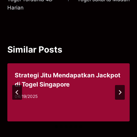
Harian
Similar Posts
Strategi Jitu Mendapatkan Jackpot
di Togel Singapore
04/19/2025