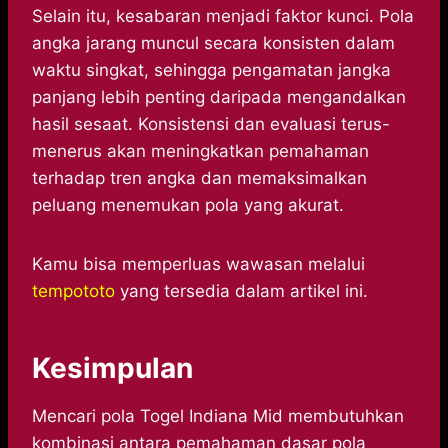
Selain itu, kesabaran menjadi faktor kunci. Pola
angka jarang muncul secara konsisten dalam
waktu singkat, sehingga pengamatan jangka
panjang lebih penting daripada mengandalkan
hasil sesaat. Konsistensi dan evaluasi terus-
menerus akan meningkatkan pemahaman
terhadap tren angka dan memaksimalkan
peluang menemukan pola yang akurat.
Kamu bisa memperluas wawasan melalui
tempototo
yang tersedia dalam artikel ini.
Kesimpulan
Mencari pola Togel Indiana Mid membutuhkan
kombinasi antara pemahaman dasar pola