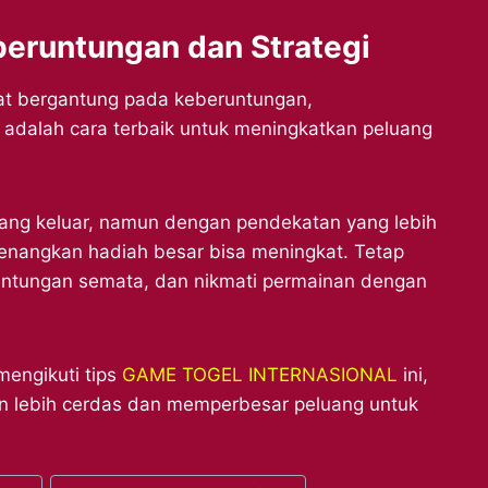
eruntungan dan Strategi
at bergantung pada keberuntungan,
adalah cara terbaik untuk meningkatkan peluang
yang keluar, namun dengan pendekatan yang lebih
menangkan hadiah besar bisa meningkat. Tetap
eruntungan semata, dan nikmati permainan dengan
ngikuti tips
GAME TOGEL INTERNASIONAL
ini,
n lebih cerdas dan memperbesar peluang untuk