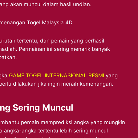
ng akan muncul dalam hasil undian.
urutan tertentu, dan pemain yang berhasil
diah. Permainan ini sering menarik banyak
patkan.
ngka
GAME TOGEL INTERNASIONAL RESMI
yang
erlu dilakukan jika ingin meraih kemenangan.
ng Sering Muncul
membantu pemain memprediksi angka yang mungkin
 angka-angka tertentu lebih sering muncul