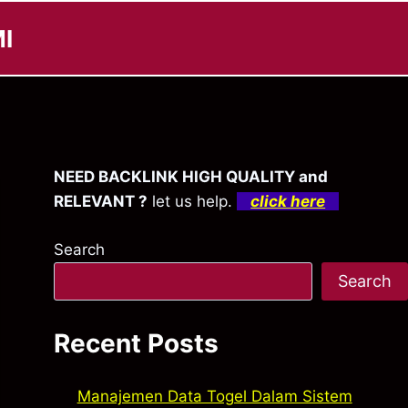
I
NEED BACKLINK HIGH QUALITY and
RELEVANT ?
let us help.
click here
Search
Search
Recent Posts
Manajemen Data Togel Dalam Sistem