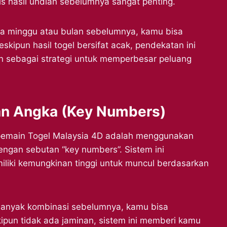
is hasil undian sebelumnya sangat penting.
pa minggu atau bulan sebelumnya, kamu bisa
ipun hasil togel bersifat acak, pendekatan ini
n sebagai strategi untuk memperbesar peluang
n Angka (Key Numbers)
 pemain Togel Malaysia 4D adalah menggunakan
engan sebutan “key numbers”. Sistem ini
liki kemungkinan tinggi untuk muncul berdasarkan
 banyak kombinasi sebelumnya, kamu bisa
ipun tidak ada jaminan, sistem ini memberi kamu