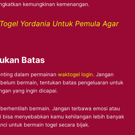
ningkatkan kemungkinan kemenangan.
Togel Yordania Untuk Pemula Agar
ukan Batas
enting dalam permainan
waktogel login
. Jangan
ebelum bermain, tentukan batas pengeluaran untuk
gan yang ingin dicapai.
 berhentilah bermain. Jangan terbawa emosi atau
ini bisa menyebabkan kamu kehilangan lebih banyak
i untuk bermain togel secara bijak.