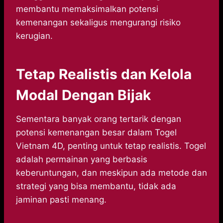
membantu memaksimalkan potensi
kemenangan sekaligus mengurangi risiko
kerugian.
Tetap Realistis dan Kelola
Modal Dengan Bijak
Sementara banyak orang tertarik dengan
potensi kemenangan besar dalam Togel
Vietnam 4D, penting untuk tetap realistis. Togel
adalah permainan yang berbasis
keberuntungan, dan meskipun ada metode dan
strategi yang bisa membantu, tidak ada
jaminan pasti menang.