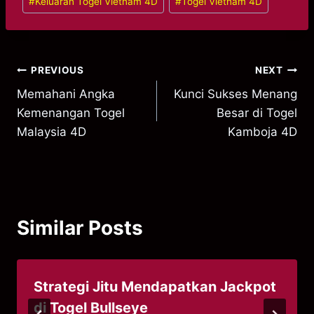
#
Keluaran Togel Vietnam 4D
#
Togel Vietnam 4D
Post
PREVIOUS
NEXT
Memahani Angka
Kunci Sukses Menang
navigation
Kemenangan Togel
Besar di Togel
Malaysia 4D
Kamboja 4D
Similar Posts
Strategi Jitu Mendapatkan Jackpot
di Togel Bullseye