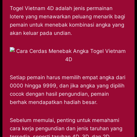
h
a
e
e
k
i
a
c
s
l
y
n
Togel Vietnam 4D adalah jenis permainan
t
e
s
e
p
e
lotere yang menawarkan peluang menarik bagi
s
b
e
g
e
pemain untuk menebak kombinasi angka yang
A
o
n
r
akan keluar pada undian.
p
o
g
a
p
k
e
m
r
Setiap pemain harus memilih empat angka dari
0000 hingga 9999, dan jika angka yang dipilih
cocok dengan hasil pengundian, pemain
berhak mendapatkan hadiah besar.
Sebelum memulai, penting untuk memahami
cara kerja pengundian dan jenis taruhan yang
tersedia, seperti taruhan 4D, 3D, dan 2D,