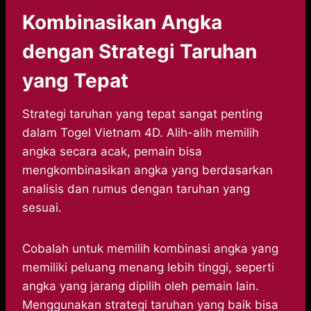
Kombinasikan Angka
dengan Strategi Taruhan
yang Tepat
Strategi taruhan yang tepat sangat penting
dalam Togel Vietnam 4D. Alih-alih memilih
angka secara acak, pemain bisa
mengkombinasikan angka yang berdasarkan
analisis dan rumus dengan taruhan yang
sesuai.
Cobalah untuk memilih kombinasi angka yang
memiliki peluang menang lebih tinggi, seperti
angka yang jarang dipilih oleh pemain lain.
Menggunakan strategi taruhan yang baik bisa