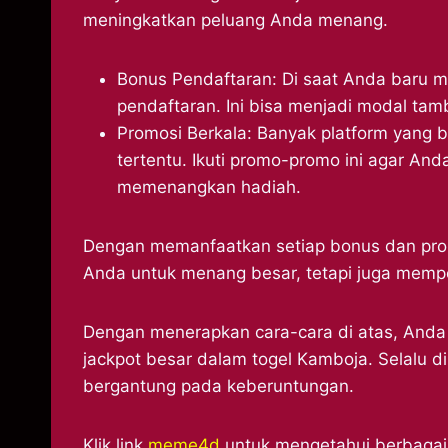
meningkatkan peluang Anda menang.
Bonus Pendaftaran: Di saat Anda baru m
pendaftaran. Ini bisa menjadi modal tam
Promosi Berkala: Banyak platform yang
tertentu. Ikuti promo-promo ini agar 
memenangkan hadiah.
Dengan memanfaatkan setiap bonus dan pro
Anda untuk menang besar, tetapi juga memp
​Dengan menerapkan cara-cara di atas, And
jackpot besar dalam togel Kamboja.​ Selalu 
bergantung pada keberuntungan.
Klik link
meme4d
untuk mengetahui berbagai 