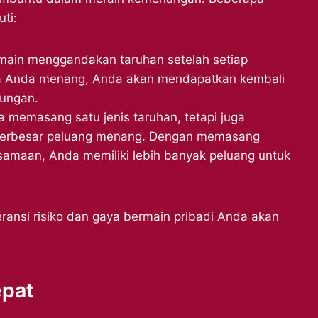
ti:
pemain menggandakan taruhan setelah setiap
 jika Anda menang, Anda akan mendapatkan kembali
tungan.
a memasang satu jenis taruhan, tetapi juga
perbesar peluang menang. Dengan memasang
samaan, Anda memiliki lebih banyak peluang untuk
ransi risiko dan gaya bermain pribadi Anda akan
epat