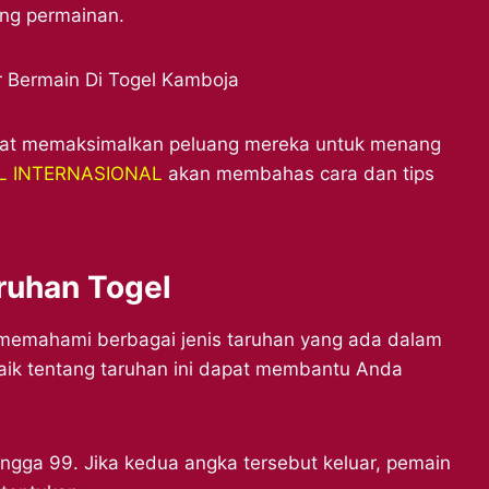
ng permainan.
apat memaksimalkan peluang mereka untuk menang
L INTERNASIONAL
akan membahas cara dan tips
ruhan Togel
 memahami berbagai jenis taruhan yang ada dalam
aik tentang taruhan ini dapat membantu Anda
ngga 99. Jika kedua angka tersebut keluar, pemain