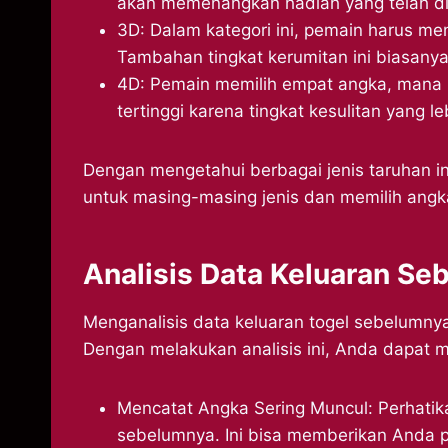
akan memenangkan hadiah yang telah di
3D: Dalam kategori ini, pemain harus me
Tambahan tingkat kerumitan ini biasany
4D: Pemain memilih empat angka, mana h
tertinggi karena tingkat kesulitan yang leb
Dengan mengetahui berbagai jenis taruhan in
untuk masing-masing jenis dan memilih angka
Analisis Data Keluaran S
Menganalisis data keluaran togel sebelumnya
Dengan melakukan analisis ini, Anda dapat m
Mencatat Angka Sering Muncul: Perhatik
sebelumnya. Ini bisa memberikan Anda p