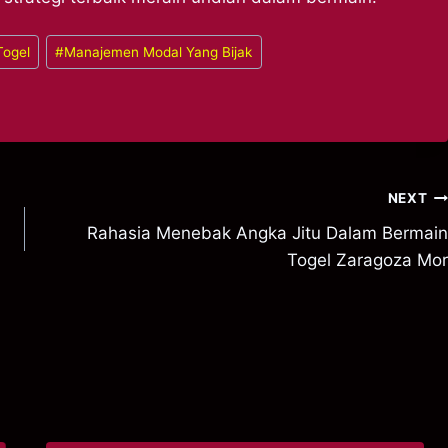
Togel
#
Manajemen Modal Yang Bijak
NEXT
Rahasia Menebak Angka Jitu Dalam Bermain
Togel Zaragoza Mor