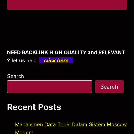
NEED BACKLINK HIGH QUALITY and RELEVANT
?
let us help.
click here
Search
Search
Recent Posts
Manajemen Data Togel Dalam Sistem Moscow
Modern