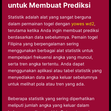
untuk Membuat Prediksi
Statistik adalah alat yang sangat berguna
dalam permainan togel dengan
yowes wd2
,
terutama ketika Anda ingin membuat prediksi
berdasarkan data sebelumnya. Pemain togel
Filipina yang berpengalaman sering
menggunakan berbagai alat statistik untuk
mempelajari frekuensi angka yang muncul,
serta tren angka tertentu. Anda dapat
menggunakan aplikasi atau tabel statistik yang
menyediakan data angka keluar sebelumnya
untuk melihat pola atau tren yang ada.
Beberapa statistik yang sering diperhatikan
meliputi jumlah angka yang keluar dalam