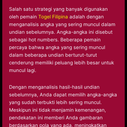
Salah satu strategi yang banyak digunakan
oleh pemain
Togel Filipina
adalah dengan
menganalisis angka yang sering muncul dalam
undian sebelumnya. Angka-angka ini disebut
sebagai hot numbers. Beberapa pemain
percaya bahwa angka yang sering muncul
dalam beberapa undian berturut-turut
cenderung memiliki peluang lebih besar untuk
muncul lagi.
Dengan menganalisis hasil-hasil undian
sebelumnya, Anda dapat memilih angka-angka
yang sudah terbukti lebih sering muncul.
Meskipun ini tidak menjamin kemenangan,
pendekatan ini memberi Anda gambaran
berdasarkan pola yang ada, meningkatkan