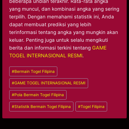
beberapa undian terakhir. Rata-rata angka
yang muncul, dan kombinasi angka yang sering
terpilih. Dengan memahami statistik ini, Anda
dapat membuat prediksi yang lebih
terinformasi tentang angka yang mungkin akan
keluar. Penting juga untuk selalu mengikuti
berita dan informasi terkini tentang
GAME
TOGEL INTERNASIONAL RESMI
.
Post
#
Bermain Togel Filipina
Tags:
#
GAME TOGEL INTERNASIONAL RESMI
#
Pola Bermain Togel Filipina
#
Statistik Bermain Togel Filipina
#
Togel Filipina