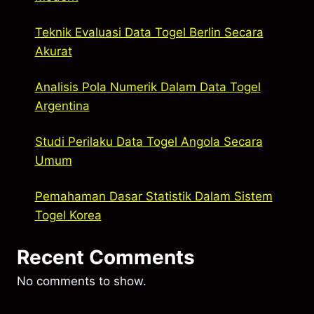
Teknik Evaluasi Data Togel Berlin Secara
Akurat
Analisis Pola Numerik Dalam Data Togel
Argentina
Studi Perilaku Data Togel Angola Secara
Umum
Pemahaman Dasar Statistik Dalam Sistem
Togel Korea
Recent Comments
No comments to show.