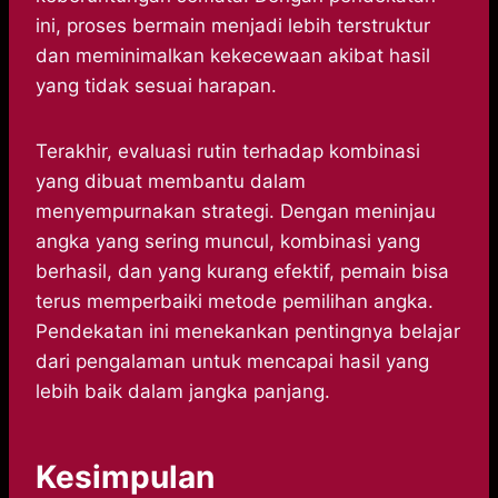
ini, proses bermain menjadi lebih terstruktur
dan meminimalkan kekecewaan akibat hasil
yang tidak sesuai harapan.
Terakhir, evaluasi rutin terhadap kombinasi
yang dibuat membantu dalam
menyempurnakan strategi. Dengan meninjau
angka yang sering muncul, kombinasi yang
berhasil, dan yang kurang efektif, pemain bisa
terus memperbaiki metode pemilihan angka.
Pendekatan ini menekankan pentingnya belajar
dari pengalaman untuk mencapai hasil yang
lebih baik dalam jangka panjang.
Kesimpulan