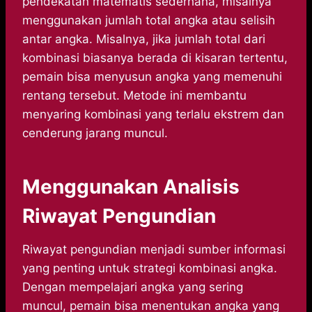
pendekatan matematis sederhana, misalnya
menggunakan jumlah total angka atau selisih
antar angka. Misalnya, jika jumlah total dari
kombinasi biasanya berada di kisaran tertentu,
pemain bisa menyusun angka yang memenuhi
rentang tersebut. Metode ini membantu
menyaring kombinasi yang terlalu ekstrem dan
cenderung jarang muncul.
Menggunakan Analisis
Riwayat Pengundian
Riwayat pengundian menjadi sumber informasi
yang penting untuk strategi kombinasi angka.
Dengan mempelajari angka yang sering
muncul, pemain bisa menentukan angka yang