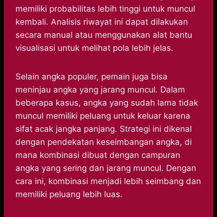
memiliki probabilitas lebih tinggi untuk muncul
kembali. Analisis riwayat ini dapat dilakukan
secara manual atau menggunakan alat bantu
visualisasi untuk melihat pola lebih jelas.
Selain angka populer, pemain juga bisa
meninjau angka yang jarang muncul. Dalam
beberapa kasus, angka yang sudah lama tidak
muncul memiliki peluang untuk keluar karena
sifat acak jangka panjang. Strategi ini dikenal
dengan pendekatan keseimbangan angka, di
mana kombinasi dibuat dengan campuran
angka yang sering dan jarang muncul. Dengan
cara ini, kombinasi menjadi lebih seimbang dan
memiliki peluang lebih luas.